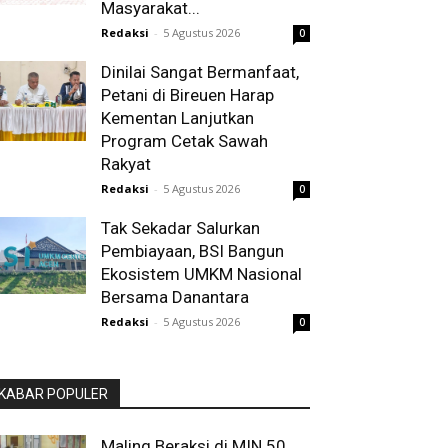
Masyarakat...
Redaksi
-
5 Agustus 2026
0
Dinilai Sangat Bermanfaat,
Petani di Bireuen Harap
Kementan Lanjutkan
Program Cetak Sawah
Rakyat
Redaksi
-
5 Agustus 2026
0
Tak Sekadar Salurkan
Pembiayaan, BSI Bangun
Ekosistem UMKM Nasional
Bersama Danantara
Redaksi
-
5 Agustus 2026
0
KABAR POPULER
Maling Beraksi di MIN 50