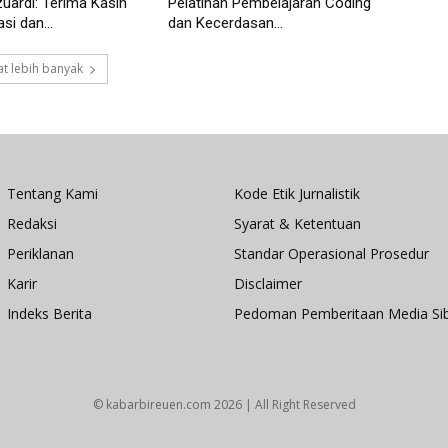
ardi: Terima Kasih
Pelatihan Pembelajaran Coding
si dan...
dan Kecerdasan...
t lebih banyak
Tentang Kami
Kode Etik Jurnalistik
Redaksi
Syarat & Ketentuan
Periklanan
Standar Operasional Prosedur
Karir
Disclaimer
Indeks Berita
Pedoman Pemberitaan Media Si
© kabarbireuen.com
2026 | All Right Reserved