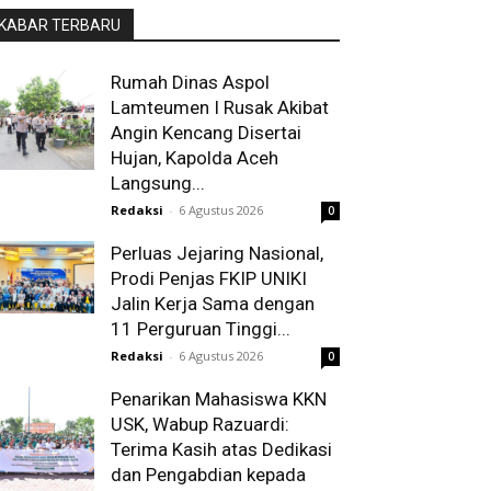
KABAR TERBARU
Rumah Dinas Aspol
Lamteumen I Rusak Akibat
Angin Kencang Disertai
Hujan, Kapolda Aceh
Langsung...
Redaksi
-
6 Agustus 2026
0
Perluas Jejaring Nasional,
Prodi Penjas FKIP UNIKI
Jalin Kerja Sama dengan
11 Perguruan Tinggi...
Redaksi
-
6 Agustus 2026
0
Penarikan Mahasiswa KKN
USK, Wabup Razuardi:
Terima Kasih atas Dedikasi
dan Pengabdian kepada