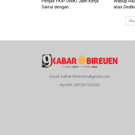
Penjas FKIP UNIKI Jalin Kerja
Wabup Razu
Sama dengan...
atas Dedika
Mua
Email: kabar1bireuen@gmail.com
Hp/WA: 081361123256