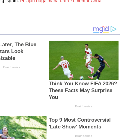
angi spam.
Pelajari bagaimana data komentar Anda