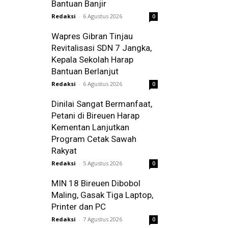
Bantuan Banjir
Redaksi
-
6 Agustus 2026
0
Wapres Gibran Tinjau
Revitalisasi SDN 7 Jangka,
Kepala Sekolah Harap
Bantuan Berlanjut
Redaksi
-
6 Agustus 2026
0
Dinilai Sangat Bermanfaat,
Petani di Bireuen Harap
Kementan Lanjutkan
Program Cetak Sawah
Rakyat
Redaksi
-
5 Agustus 2026
0
MIN 18 Bireuen Dibobol
Maling, Gasak Tiga Laptop,
Printer dan PC
Redaksi
-
7 Agustus 2026
0