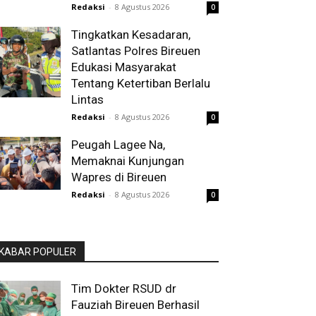
Redaksi
-
8 Agustus 2026
0
Tingkatkan Kesadaran,
Satlantas Polres Bireuen
Edukasi Masyarakat
Tentang Ketertiban Berlalu
Lintas
Redaksi
-
8 Agustus 2026
0
Peugah Lagee Na,
Memaknai Kunjungan
Wapres di Bireuen
Redaksi
-
8 Agustus 2026
0
KABAR POPULER
Tim Dokter RSUD dr
Fauziah Bireuen Berhasil