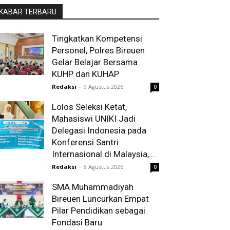
KABAR TERBARU
Tingkatkan Kompetensi
Personel, Polres Bireuen
Gelar Belajar Bersama
KUHP dan KUHAP
Redaksi
-
9 Agustus 2026
0
Lolos Seleksi Ketat,
Mahasiswi UNIKI Jadi
Delegasi Indonesia pada
Konferensi Santri
Internasional di Malaysia,...
Redaksi
-
8 Agustus 2026
0
SMA Muhammadiyah
Bireuen Luncurkan Empat
Pilar Pendidikan sebagai
Fondasi Baru