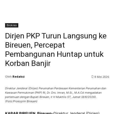
Birokrasi
Dirjen PKP Turun Langsung ke
Bireuen, Percepat
Pembangunan Huntap untuk
Korban Banjir
Oleh
Redaksi
8 Mei 2026
Direktur Jenderal (Dirjen) Perumahan Perdesaan Kementerian Perumahan dan
Kawasan Permukiman (PKP) RI, Dr. Drs. Imran, M.Si., M.A.Cd mengadakan
pertemuan dengan Bupati Bireuen, Ir H Mukhlis ST, Jumat (8/6/2026).
(Foto:Prokopim Bireuen)
KABAR BIREUEN, Bireuen
–Direktur Jenderal (Dirjen)