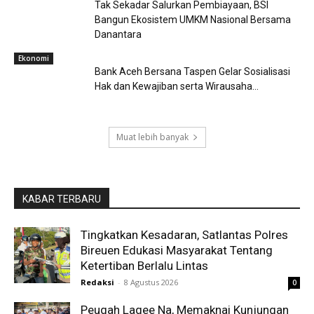
Tak Sekadar Salurkan Pembiayaan, BSI
Bangun Ekosistem UMKM Nasional Bersama
Danantara
Ekonomi
Bank Aceh Bersana Taspen Gelar Sosialisasi
Hak dan Kewajiban serta Wirausaha...
Muat lebih banyak
KABAR TERBARU
Tingkatkan Kesadaran, Satlantas Polres
Bireuen Edukasi Masyarakat Tentang
Ketertiban Berlalu Lintas
Redaksi
-
8 Agustus 2026
0
Peugah Lagee Na, Memaknai Kunjungan