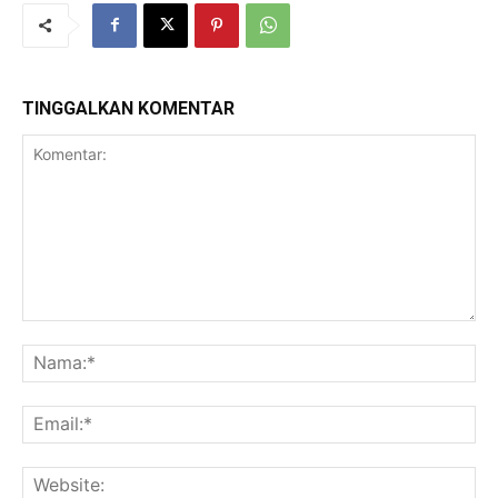
TINGGALKAN KOMENTAR
Komentar:
Na
Ema
Web