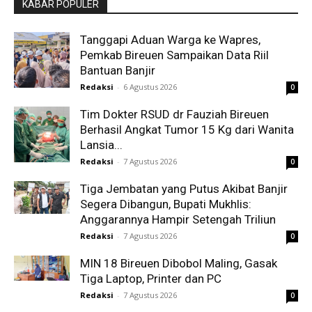
KABAR POPULER
Tanggapi Aduan Warga ke Wapres,
Pemkab Bireuen Sampaikan Data Riil
Bantuan Banjir
Redaksi
-
6 Agustus 2026
0
Tim Dokter RSUD dr Fauziah Bireuen
Berhasil Angkat Tumor 15 Kg dari Wanita
Lansia...
Redaksi
-
7 Agustus 2026
0
Tiga Jembatan yang Putus Akibat Banjir
Segera Dibangun, Bupati Mukhlis:
Anggarannya Hampir Setengah Triliun
Redaksi
-
7 Agustus 2026
0
MIN 18 Bireuen Dibobol Maling, Gasak
Tiga Laptop, Printer dan PC
Redaksi
-
7 Agustus 2026
0