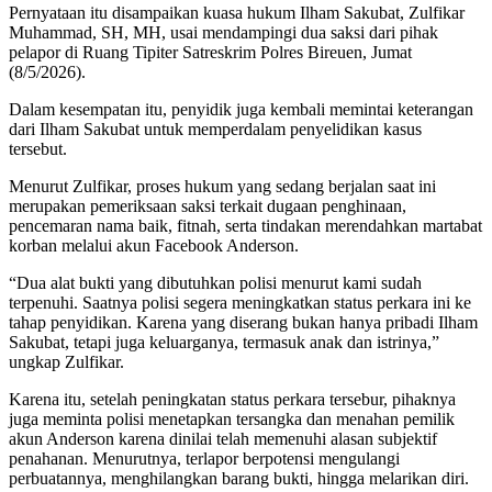
Pernyataan itu disampaikan kuasa hukum Ilham Sakubat, Zulfikar
Muhammad, SH, MH, usai mendampingi dua saksi dari pihak
pelapor di Ruang Tipiter Satreskrim Polres Bireuen, Jumat
(8/5/2026).
Dalam kesempatan itu, penyidik juga kembali memintai keterangan
dari Ilham Sakubat untuk memperdalam penyelidikan kasus
tersebut.
Menurut Zulfikar, proses hukum yang sedang berjalan saat ini
merupakan pemeriksaan saksi terkait dugaan penghinaan,
pencemaran nama baik, fitnah, serta tindakan merendahkan martabat
korban melalui akun Facebook Anderson.
“Dua alat bukti yang dibutuhkan polisi menurut kami sudah
terpenuhi. Saatnya polisi segera meningkatkan status perkara ini ke
tahap penyidikan. Karena yang diserang bukan hanya pribadi Ilham
Sakubat, tetapi juga keluarganya, termasuk anak dan istrinya,”
ungkap Zulfikar.
Karena itu, setelah peningkatan status perkara tersebur, pihaknya
juga meminta polisi menetapkan tersangka dan menahan pemilik
akun Anderson karena dinilai telah memenuhi alasan subjektif
penahanan. Menurutnya, terlapor berpotensi mengulangi
perbuatannya, menghilangkan barang bukti, hingga melarikan diri.