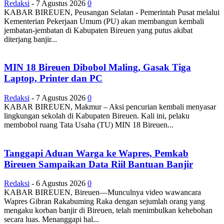
Redaksi
-
7 Agustus 2026
0
KABAR BIREUEN, Peusangan Selatan - Pemerintah Pusat melalui
Kementerian Pekerjaan Umum (PU) akan membangun kembali
jembatan-jembatan di Kabupaten Bireuen yang putus akibat
diterjang banjir...
MIN 18 Bireuen Dibobol Maling, Gasak Tiga
Laptop, Printer dan PC
Redaksi
-
7 Agustus 2026
0
KABAR BIREUEN, Makmur – Aksi pencurian kembali menyasar
lingkungan sekolah di Kabupaten Bireuen. Kali ini, pelaku
membobol ruang Tata Usaha (TU) MIN 18 Bireuen...
Tanggapi Aduan Warga ke Wapres, Pemkab
Bireuen Sampaikan Data Riil Bantuan Banjir
Redaksi
-
6 Agustus 2026
0
KABAR BIREUEN, Bireuen—Munculnya video wawancara
Wapres Gibran Rakabuming Raka dengan sejumlah orang yang
mengaku korban banjir di Bireuen, telah menimbulkan kehebohan
secara luas. Menanggapi hal...