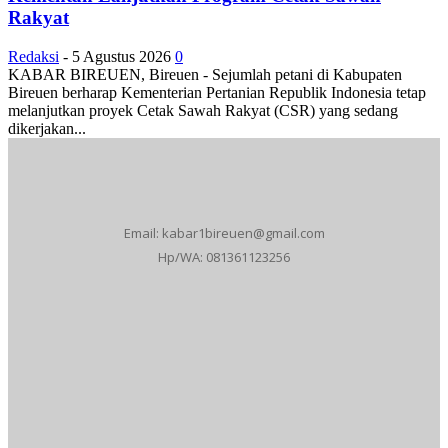
Rakyat
Redaksi
-
5 Agustus 2026
0
KABAR BIREUEN, Bireuen - Sejumlah petani di Kabupaten
Bireuen berharap Kementerian Pertanian Republik Indonesia tetap
melanjutkan proyek Cetak Sawah Rakyat (CSR) yang sedang
dikerjakan...
Email: kabar1bireuen@gmail.com
Hp/WA: 081361123256
Tentang Kami
Redaksi
Periklanan
Karir
Indeks Berita
Kode Etik Jurnalistik
Syarat & Ketentuan
Standar Operasional Prosedur