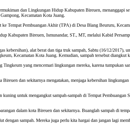
mukiman dan Lingkungan Hidup Kabupaten Bireuen, menanggapi seriu
g Gampong, Kecamatan Kota Juang.
kut ke Tempat Pembuangan Akhir (TPA) di Desa Blang Beururu, Kecama
p Kabupaten Bireuen, Ismunandar, ST., MT, melalui Kabid Persampah
as kebersihan), alat berat dan tiga truk sampah, Sabtu (16/12/2017)
ingkeum, Kecamatan Kota Juang. Kemudian, sampah tersebut diangkut
ng Tingkeum yang mencemari lingkungan mereka, karena tumpukan sam
ta Bireuen dan sekitarnya mengatakan, menjaga kebersihan lingkungan
kan kuning untuk mengangkut sampah-sampah di Tempat Pembuangan Se
arangan dalam kota Bireuen dan sekitarnya. Buanglah sampah di temp
gelut dengan sampah. Mereka juga perlu kita hargai dan jangan lagi