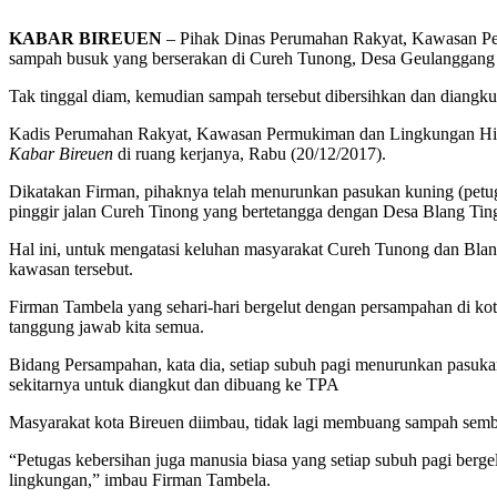
KABAR BIREUEN
– Pihak Dinas Perumahan Rakyat, Kawasan Per
sampah busuk yang berserakan di Cureh Tunong, Desa Geulanggan
Tak tinggal diam, kemudian sampah tersebut dibersihkan dan diang
Kadis Perumahan Rakyat, Kawasan Permukiman dan Lingkungan Hidu
Kabar Bireuen
di ruang kerjanya, Rabu (20/12/2017).
Dikatakan Firman, pihaknya telah menurunkan pasukan kuning (petug
pinggir jalan Cureh Tinong yang bertetangga dengan Desa Blang T
Hal ini, untuk mengatasi keluhan masyarakat Cureh Tunong dan Bla
kawasan tersebut.
Firman Tambela yang sehari-hari bergelut dengan persampahan di ko
tanggung jawab kita semua.
Bidang Persampahan, kata dia, setiap subuh pagi menurunkan pasu
sekitarnya untuk diangkut dan dibuang ke TPA
Masyarakat kota Bireuen diimbau, tidak lagi membuang sampah semb
“Petugas kebersihan juga manusia biasa yang setiap subuh pagi ber
lingkungan,” imbau Firman Tambela.