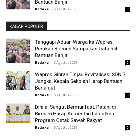
Bantuan Banjir
Redaksi
-
6 Agustus 2026
0
KABAR POPULER
Tanggapi Aduan Warga ke Wapres,
Pemkab Bireuen Sampaikan Data Riil
Bantuan Banjir
Redaksi
-
6 Agustus 2026
0
Wapres Gibran Tinjau Revitalisasi SDN 7
Jangka, Kepala Sekolah Harap Bantuan
Berlanjut
Redaksi
-
6 Agustus 2026
0
Dinilai Sangat Bermanfaat, Petani di
Bireuen Harap Kementan Lanjutkan
Program Cetak Sawah Rakyat
Redaksi
-
5 Agustus 2026
0