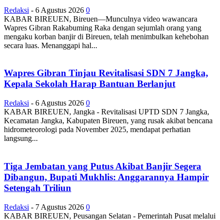
Redaksi
-
6 Agustus 2026
0
KABAR BIREUEN, Bireuen—Munculnya video wawancara
Wapres Gibran Rakabuming Raka dengan sejumlah orang yang
mengaku korban banjir di Bireuen, telah menimbulkan kehebohan
secara luas. Menanggapi hal...
Wapres Gibran Tinjau Revitalisasi SDN 7 Jangka,
Kepala Sekolah Harap Bantuan Berlanjut
Redaksi
-
6 Agustus 2026
0
KABAR BIREUEN, Jangka - Revitalisasi UPTD SDN 7 Jangka,
Kecamatan Jangka, Kabupaten Bireuen, yang rusak akibat bencana
hidrometeorologi pada November 2025, mendapat perhatian
langsung...
Tiga Jembatan yang Putus Akibat Banjir Segera
Dibangun, Bupati Mukhlis: Anggarannya Hampir
Setengah Triliun
Redaksi
-
7 Agustus 2026
0
KABAR BIREUEN, Peusangan Selatan - Pemerintah Pusat melalui