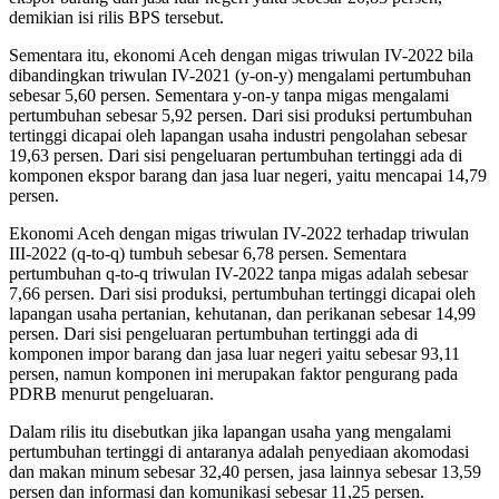
demikian isi rilis BPS tersebut.
Sementara itu, ekonomi Aceh dengan migas triwulan IV-2022 bila
dibandingkan triwulan IV-2021 (y-on-y) mengalami pertumbuhan
sebesar 5,60 persen. Sementara y-on-y tanpa migas mengalami
pertumbuhan sebesar 5,92 persen. Dari sisi produksi pertumbuhan
tertinggi dicapai oleh lapangan usaha industri pengolahan sebesar
19,63 persen. Dari sisi pengeluaran pertumbuhan tertinggi ada di
komponen ekspor barang dan jasa luar negeri, yaitu mencapai 14,79
persen.
Ekonomi Aceh dengan migas triwulan IV-2022 terhadap triwulan
III-2022 (q-to-q) tumbuh sebesar 6,78 persen. Sementara
pertumbuhan q-to-q triwulan IV-2022 tanpa migas adalah sebesar
7,66 persen. Dari sisi produksi, pertumbuhan tertinggi dicapai oleh
lapangan usaha pertanian, kehutanan, dan perikanan sebesar 14,99
persen. Dari sisi pengeluaran pertumbuhan tertinggi ada di
komponen impor barang dan jasa luar negeri yaitu sebesar 93,11
persen, namun komponen ini merupakan faktor pengurang pada
PDRB menurut pengeluaran.
Dalam rilis itu disebutkan jika lapangan usaha yang mengalami
pertumbuhan tertinggi di antaranya adalah penyediaan akomodasi
dan makan minum sebesar 32,40 persen, jasa lainnya sebesar 13,59
persen dan informasi dan komunikasi sebesar 11,25 persen.