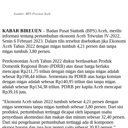
Sumber: BPS Provinsi Aceh
KABAR BIREUEN
– Badan Pusat Statistik (BPS) Aceh, merilis
informasi tentang pertumbuhan ekonomi Aceh Triwulan IV-2022,
Senin 6 Februari 2023. Dalam rilis tersebut disebutkan jika Ekonomi
Aceh Tahun 2022 dengan migas tumbuh 4,21 persen dan tanpa
migas tumbuh 3,80 persen.
Perekonomian Aceh Tahun 2022 diukur berdasarkan Produk
Domestik Regional Bruto (PDRB) atas dasar harga berlaku
mencapai Rp211,75 triliun dengan migas dan tanpa migas adalah
sebesar Rp198,44 triliun. Sementara itu PDRB atas harga konstan
dengan migas adalah sebesar Rp140,95 triliun dan tanpa migas
adalah sebesar Rp134,38 triliun. PDRB per kapita Aceh mencapai
Rp39,16 juta.
“Ekonomi Aceh tahun 2022 tumbuh sebesar 4,21 persen dengan
migas sementara tanpa migas tumbuh sebesar 3,80 persen. Dari sisi
produksi, pertumbuhan tertinggi dicapai oleh lapangan usaha
penyediaan akomodasi dan makan dan minum sebesar 32,40 persen.
Dari sisi pengeluaran pertumbuhan tertinggi ada di komponen
ekspor barang dan jasa luar negeri yaitu sebesar 20,83 persen,”