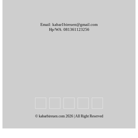
Email: kabar1bireuen@gmail.com
Hp/WA: 081361123256
Tentang Kami
Redaksi
Periklanan
Karir
Indeks Berita
Kode Etik Jurnalistik
Syarat & Ketentuan
Standar Operasional Prosedur
Disclaimer
Pedoman Pemberitaan Media Siber
© kabarbireuen.com
2026 | All Right Reserved