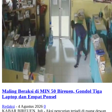
Maling Beraksi di MIN 50 Bireuen, Gondol Tiga
Laptop dan Empat Ponsel
Redaksi
-
4 Agustus 2026
0
KABAR BIREUEN, Juli - Aksi pencurian terjadi di ruang dewan