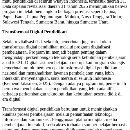
mutu pendidikan di seluruh wilayah Indonesia, termasuk daerah 3T.
Data capaian revitalisasi daerah 3T tahun 2025 menunjukkan bahwa
program ini telah menjangkau berbagai provinsi seperti Papua,
Papua Barat, Papua Pegunungan, Maluku, Nusa Tenggara Timur,
Sulawesi Tengah, Sumatera Barat, hingga Sumatera Utara.
Transformasi Digital Pendidikan
Selain revitalisasi fisik sekolah, pemerintah juga melakukan
transformasi digital pendidikan melalui program digitalisasi
pembelajaran. Program ini menjadi bagian penting dalam
menghadapi perkembangan teknologi serta kebutuhan pembelajaran
abad ke-21. Digitalisasi pembelajaran merupakan program strategis
pemerintah untuk mempercepat transformasi digital pendidikan
nasional dan menghadirkan layanan pembelajaran yang lebih
interaktif, menyenangkan, serta merata di seluruh Indonesia
(Kemendikdasmen, 2025). Dengan adanya program ini, pemerintah
berupaya menciptakan sistem pendidikan yang lebih adaptif
terhadap perkembangan teknologi dan kebutuhan peserta didik di
era digital.
Transformasi digital pendidikan bertujuan untuk meningkatkan
kualitas proses pembelajaran melalui pemanfaatan teknologi
informasi dan komunikasi. Penggunaan platform digital, media
pembelajaran interaktif, serta akses terhadap sumber belajar berbasis
teknologi dapat membantu peserta didik memperoleh pengalaman