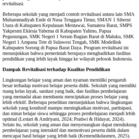
revitalisasi.
Beberapa sekolah yang menjadi contoh revitalisasi antara lain SMA
Muhammadiyah Ende di Nusa Tenggara Timur, SMAN 1 Siberut
Utara di Kabupaten Kepulauan Mentawai, Sumatera Barat, SMPS
Yakpesmi Eklesia Yabema di Kabupaten Yalimo, Papua
Pegunungan, SMK Negeri 1 Seram Bagian Barat di Maluku, SMK
Negeri 1 Ampana Tete di Sulawesi Tengah, SMK Modellink
Kabupaten Sorong di Papua Barat Daya. Program revitalisasi ini
menunjukkan bahwa pemerintah berupaya menghadirkan fasilitas
pendidikan yang lebih layak hingga ke wilayah pelosok Indonesia.
Dampak Revitalisasi terhadap Kualitas Pendidikan
Lingkungan belajar yang aman dan nyaman memiliki pengaruh
besar terhadap motivasi belajar peserta didik. Sekolah yang memiliki
ruang kelas layak, sanitasi yang baik, dan fasilitas pembelajaran
yang memadai akan membantu menciptakan proses belajar yang
lebih efektif. Beberapa penelitian menunjukkan bahwa lingkungan
sekolah yang kondusif mampu meningkatkan motivasi, partisipasi,
dan minat belajar siswa sehingga proses pembelajaran menjadi lebih
optimal (Lestari & Andriyani, 2024; Pratiwi & Hidayat, 2024).
Selain itu, sekolah yang aman dan menyenangkan dapat mendukung
pembelajaran yang interaktif dan memotivasi peserta didik dalam
mencapai hasil belajar yang lebih baik (Kemendikdasmen, 2025).