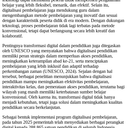
belajar yang lebih fleksibel, menarik, dan efektif. Selain itu,
digitalisasi pembelajaran juga mendukung guru dalam
mengembangkan metode pembelajaran yang inovatif dan sesuai
dengan karakteristik peserta didik di era modern. Dengan dukungan
teknologi, proses pembelajaran tidak lagi terbatas pada metode
konvensional, tetapi dapat berlangsung secara lebih kreatif dan
kolaboratif.
Pentingnya transformasi digital dalam pendidikan juga ditegaskan
oleh UNESCO yang menyatakan bahwa digitalisasi pendidikan
memiliki peran strategis dalam memperluas akses pendidikan,
meningkatkan keterampilan abad ke-21, serta menciptakan
pembelajaran yang lebih inklusif dan adaptif terhadap
perkembangan zaman (UNESCO, 2024). Sejalan dengan hal
tersebut, berbagai penelitian menunjukkan bahwa digitalisasi
pendidikan mampu meningkatkan efektivitas pembelajaran,
interaktivitas kelas, dan pemerataan akses pendidikan, terutama bagi
wilayah yang masih memiliki keterbatasan sumber belajar
konvensional. Oleh karena itu, transformasi digital tidak hanya
menjadi kebutuhan, tetapi juga solusi dalam meningkatkan kualitas
pendidikan secara berkelanjutan.
Sebagai bentuk implementasi program digitalisasi pembelajaran,
pada tahun 2025 pemerintah telah menyediakan berbagai perangkat
digital kepada 288.865 satuan pendidikan di seluruh Indonesia.