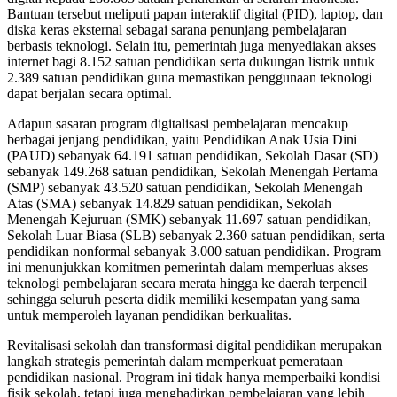
Bantuan tersebut meliputi papan interaktif digital (PID), laptop, dan
diska keras eksternal sebagai sarana penunjang pembelajaran
berbasis teknologi. Selain itu, pemerintah juga menyediakan akses
internet bagi 8.152 satuan pendidikan serta dukungan listrik untuk
2.389 satuan pendidikan guna memastikan penggunaan teknologi
dapat berjalan secara optimal.
Adapun sasaran program digitalisasi pembelajaran mencakup
berbagai jenjang pendidikan, yaitu Pendidikan Anak Usia Dini
(PAUD) sebanyak 64.191 satuan pendidikan, Sekolah Dasar (SD)
sebanyak 149.268 satuan pendidikan, Sekolah Menengah Pertama
(SMP) sebanyak 43.520 satuan pendidikan, Sekolah Menengah
Atas (SMA) sebanyak 14.829 satuan pendidikan, Sekolah
Menengah Kejuruan (SMK) sebanyak 11.697 satuan pendidikan,
Sekolah Luar Biasa (SLB) sebanyak 2.360 satuan pendidikan, serta
pendidikan nonformal sebanyak 3.000 satuan pendidikan. Program
ini menunjukkan komitmen pemerintah dalam memperluas akses
teknologi pembelajaran secara merata hingga ke daerah terpencil
sehingga seluruh peserta didik memiliki kesempatan yang sama
untuk memperoleh layanan pendidikan berkualitas.
Revitalisasi sekolah dan transformasi digital pendidikan merupakan
langkah strategis pemerintah dalam memperkuat pemerataan
pendidikan nasional. Program ini tidak hanya memperbaiki kondisi
fisik sekolah, tetapi juga menghadirkan pembelajaran yang lebih