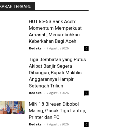
KABAR TERBARU
HUT ke-53 Bank Aceh:
Momentum Memperkuat
Amanah, Menumbuhkan
Keberkahan Bagi Aceh
Redaksi
-
7 Agustus 2026
0
Tiga Jembatan yang Putus
Akibat Banjir Segera
Dibangun, Bupati Mukhlis:
Anggarannya Hampir
Setengah Triliun
Redaksi
-
7 Agustus 2026
0
MIN 18 Bireuen Dibobol
Maling, Gasak Tiga Laptop,
Printer dan PC
Redaksi
-
7 Agustus 2026
0