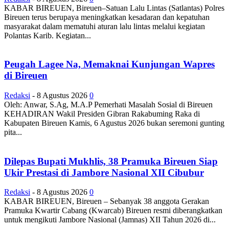
KABAR BIREUEN, Bireuen–Satuan Lalu Lintas (Satlantas) Polres
Bireuen terus berupaya meningkatkan kesadaran dan kepatuhan
masyarakat dalam mematuhi aturan lalu lintas melalui kegiatan
Polantas Karib. Kegiatan...
Peugah Lagee Na, Memaknai Kunjungan Wapres
di Bireuen
Redaksi
-
8 Agustus 2026
0
Oleh: Anwar, S.Ag, M.A.P Pemerhati Masalah Sosial di Bireuen
KEHADIRAN Wakil Presiden Gibran Rakabuming Raka di
Kabupaten Bireuen Kamis, 6 Agustus 2026 bukan seremoni gunting
pita...
Dilepas Bupati Mukhlis, 38 Pramuka Bireuen Siap
Ukir Prestasi di Jambore Nasional XII Cibubur
Redaksi
-
8 Agustus 2026
0
KABAR BIREUEN, Bireuen – Sebanyak 38 anggota Gerakan
Pramuka Kwartir Cabang (Kwarcab) Bireuen resmi diberangkatkan
untuk mengikuti Jambore Nasional (Jamnas) XII Tahun 2026 di...