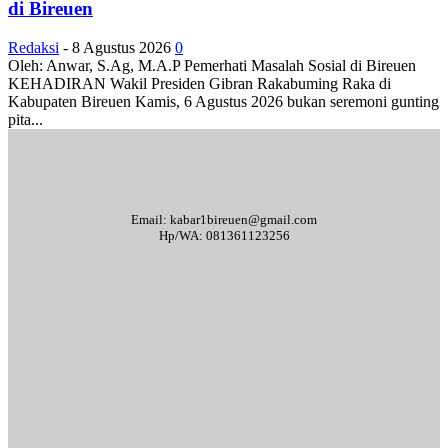
di Bireuen
Redaksi
-
8 Agustus 2026
0
Oleh: Anwar, S.Ag, M.A.P Pemerhati Masalah Sosial di Bireuen
KEHADIRAN Wakil Presiden Gibran Rakabuming Raka di
Kabupaten Bireuen Kamis, 6 Agustus 2026 bukan seremoni gunting
pita...
Email: kabar1bireuen@gmail.com
Hp/WA: 081361123256
Tentang Kami
Redaksi
Periklanan
Karir
Indeks Berita
Kode Etik Jurnalistik
Syarat & Ketentuan
Standar Operasional Prosedur
Disclaimer
Pedoman Pemberitaan Media Siber