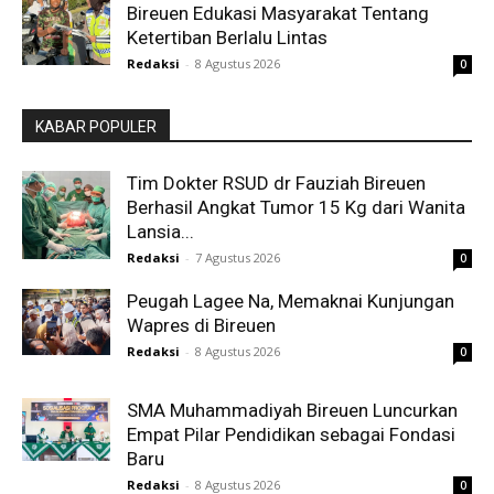
Bireuen Edukasi Masyarakat Tentang
Ketertiban Berlalu Lintas
Redaksi
-
8 Agustus 2026
0
KABAR POPULER
Tim Dokter RSUD dr Fauziah Bireuen
Berhasil Angkat Tumor 15 Kg dari Wanita
Lansia...
Redaksi
-
7 Agustus 2026
0
Peugah Lagee Na, Memaknai Kunjungan
Wapres di Bireuen
Redaksi
-
8 Agustus 2026
0
SMA Muhammadiyah Bireuen Luncurkan
Empat Pilar Pendidikan sebagai Fondasi
Baru
Redaksi
-
8 Agustus 2026
0