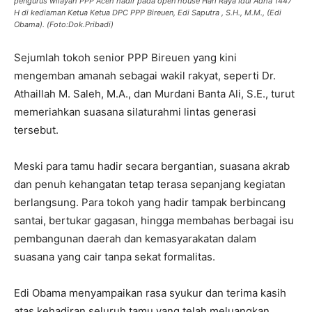
pengurus wilayah PPP Aceh hadir pada open house Hari Raya Idul Adha 1447
H di kediaman Ketua Ketua DPC PPP Bireuen, Edi Saputra , S.H., M.M., (Edi
Obama). (Foto:Dok.Pribadi)
Sejumlah tokoh senior PPP Bireuen yang kini
mengemban amanah sebagai wakil rakyat, seperti Dr.
Athaillah M. Saleh, M.A., dan Murdani Banta Ali, S.E., turut
memeriahkan suasana silaturahmi lintas generasi
tersebut.
Meski para tamu hadir secara bergantian, suasana akrab
dan penuh kehangatan tetap terasa sepanjang kegiatan
berlangsung. Para tokoh yang hadir tampak berbincang
santai, bertukar gagasan, hingga membahas berbagai isu
pembangunan daerah dan kemasyarakatan dalam
suasana yang cair tanpa sekat formalitas.
Edi Obama menyampaikan rasa syukur dan terima kasih
atas kehadiran seluruh tamu yang telah meluangkan