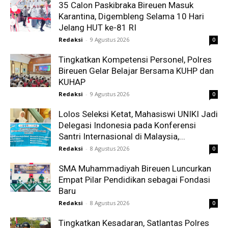
35 Calon Paskibraka Bireuen Masuk
Karantina, Digembleng Selama 10 Hari
Jelang HUT ke-81 RI
Redaksi
-
9 Agustus 2026
0
Tingkatkan Kompetensi Personel, Polres
Bireuen Gelar Belajar Bersama KUHP dan
KUHAP
Redaksi
-
9 Agustus 2026
0
Lolos Seleksi Ketat, Mahasiswi UNIKI Jadi
Delegasi Indonesia pada Konferensi
Santri Internasional di Malaysia,...
Redaksi
-
8 Agustus 2026
0
SMA Muhammadiyah Bireuen Luncurkan
Empat Pilar Pendidikan sebagai Fondasi
Baru
Redaksi
-
8 Agustus 2026
0
Tingkatkan Kesadaran, Satlantas Polres