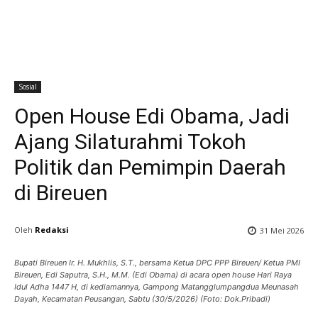
Sosial
Open House Edi Obama, Jadi
Ajang Silaturahmi Tokoh
Politik dan Pemimpin Daerah
di Bireuen
Oleh
Redaksi
31 Mei 2026
Bupati Bireuen Ir. H. Mukhlis, S.T., bersama Ketua DPC PPP Bireuen/ Ketua PMI
Bireuen, Edi Saputra, S.H., M.M. (Edi Obama) di acara open house Hari Raya
Idul Adha 1447 H, di kediamannya, Gampong Matangglumpangdua Meunasah
Dayah, Kecamatan Peusangan, Sabtu (30/5/2026) (Foto: Dok.Pribadi)