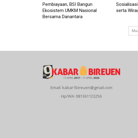
Pembiayaan, BSI Bangun
Sosialisas
Ekosistem UMKM Nasional
serta Wirau
Bersama Danantara
Mua
Email: kabar1bireuen@gmail.com
Hp/WA: 081361123256