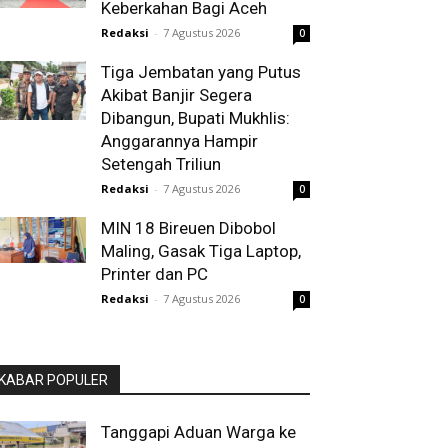
Keberkahan Bagi Aceh
Redaksi
-
7 Agustus 2026
0
Tiga Jembatan yang Putus
Akibat Banjir Segera
Dibangun, Bupati Mukhlis:
Anggarannya Hampir
Setengah Triliun
Redaksi
-
7 Agustus 2026
0
MIN 18 Bireuen Dibobol
Maling, Gasak Tiga Laptop,
Printer dan PC
Redaksi
-
7 Agustus 2026
0
KABAR POPULER
Tanggapi Aduan Warga ke