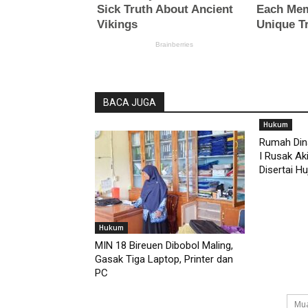
BACA JUGA
Hukum
Rumah Din
I Rusak Ak
Disertai Huj
Hukum
MIN 18 Bireuen Dibobol Maling,
Gasak Tiga Laptop, Printer dan
PC
Mua