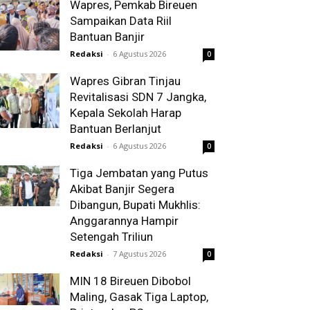
Wapres, Pemkab Bireuen
Sampaikan Data Riil
Bantuan Banjir
Redaksi
-
6 Agustus 2026
0
Wapres Gibran Tinjau
Revitalisasi SDN 7 Jangka,
Kepala Sekolah Harap
Bantuan Berlanjut
Redaksi
-
6 Agustus 2026
0
Tiga Jembatan yang Putus
Akibat Banjir Segera
Dibangun, Bupati Mukhlis:
Anggarannya Hampir
Setengah Triliun
Redaksi
-
7 Agustus 2026
0
MIN 18 Bireuen Dibobol
Maling, Gasak Tiga Laptop,