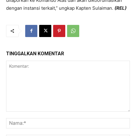
dilaporkan ke Komando Atas dan akan dikoordinasikan
dengan instansi terkait,” ungkap Kapten Sulaiman.
(REL)
TINGGALKAN KOMENTAR
Komentar:
Na