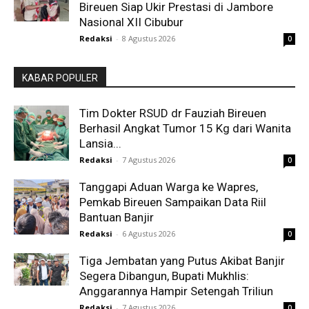
Bireuen Siap Ukir Prestasi di Jambore
Nasional XII Cibubur
Redaksi
-
8 Agustus 2026
0
KABAR POPULER
Tim Dokter RSUD dr Fauziah Bireuen
Berhasil Angkat Tumor 15 Kg dari Wanita
Lansia...
Redaksi
-
7 Agustus 2026
0
Tanggapi Aduan Warga ke Wapres,
Pemkab Bireuen Sampaikan Data Riil
Bantuan Banjir
Redaksi
-
6 Agustus 2026
0
Tiga Jembatan yang Putus Akibat Banjir
Segera Dibangun, Bupati Mukhlis:
Anggarannya Hampir Setengah Triliun
Redaksi
-
7 Agustus 2026
0