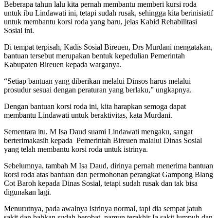
Beberapa tahun lalu kita pernah membantu memberi kursi roda
untuk ibu Lindawati ini, tetapi sudah rusak, sehingga kita berinisiatif
untuk membantu korsi roda yang baru, jelas Kabid Rehabilitasi
Sosial ini.
Di tempat terpisah, Kadis Sosial Bireuen, Drs Murdani mengatakan,
bantuan tersebut merupakan bentuk kepedulian Pemerintah
Kabupaten Bireuen kepada warganya.
“Setiap bantuan yang diberikan melalui Dinsos harus melalui
prosudur sesuai dengan peraturan yang berlaku,” ungkapnya.
Dengan bantuan korsi roda ini, kita harapkan semoga dapat
membantu Lindawati untuk beraktivitas, kata Murdani.
Sementara itu, M Isa Daud suami Lindawati mengaku, sangat
berterimakasih kepada Pemerintah Bireuen malalui Dinas Sosial
yang telah membantu korsi roda untuk istrinya.
Sebelumnya, tambah M Isa Daud, dirinya pernah menerima bantuan
korsi roda atas bantuan dan permohonan perangkat Gampong Blang
Cot Baroh kepada Dinas Sosial, tetapi sudah rusak dan tak bisa
digunakan lagi.
Menurutnya, pada awalnya istrinya normal, tapi dia sempat jatuh
sakit dan bahkan sudah berobat, namun terakhir Ia sakit lumpuh dan