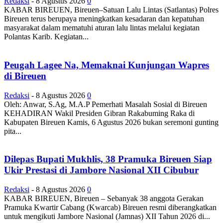
Redaksi
-
8 Agustus 2026
0
KABAR BIREUEN, Bireuen–Satuan Lalu Lintas (Satlantas) Polres
Bireuen terus berupaya meningkatkan kesadaran dan kepatuhan
masyarakat dalam mematuhi aturan lalu lintas melalui kegiatan
Polantas Karib. Kegiatan...
Peugah Lagee Na, Memaknai Kunjungan Wapres
di Bireuen
Redaksi
-
8 Agustus 2026
0
Oleh: Anwar, S.Ag, M.A.P Pemerhati Masalah Sosial di Bireuen
KEHADIRAN Wakil Presiden Gibran Rakabuming Raka di
Kabupaten Bireuen Kamis, 6 Agustus 2026 bukan seremoni gunting
pita...
Dilepas Bupati Mukhlis, 38 Pramuka Bireuen Siap
Ukir Prestasi di Jambore Nasional XII Cibubur
Redaksi
-
8 Agustus 2026
0
KABAR BIREUEN, Bireuen – Sebanyak 38 anggota Gerakan
Pramuka Kwartir Cabang (Kwarcab) Bireuen resmi diberangkatkan
untuk mengikuti Jambore Nasional (Jamnas) XII Tahun 2026 di...