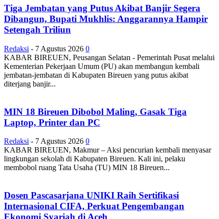
Tiga Jembatan yang Putus Akibat Banjir Segera
Dibangun, Bupati Mukhlis: Anggarannya Hampir
Setengah Triliun
Redaksi
-
7 Agustus 2026
0
KABAR BIREUEN, Peusangan Selatan - Pemerintah Pusat melalui
Kementerian Pekerjaan Umum (PU) akan membangun kembali
jembatan-jembatan di Kabupaten Bireuen yang putus akibat
diterjang banjir...
MIN 18 Bireuen Dibobol Maling, Gasak Tiga
Laptop, Printer dan PC
Redaksi
-
7 Agustus 2026
0
KABAR BIREUEN, Makmur – Aksi pencurian kembali menyasar
lingkungan sekolah di Kabupaten Bireuen. Kali ini, pelaku
membobol ruang Tata Usaha (TU) MIN 18 Bireuen...
Dosen Pascasarjana UNIKI Raih Sertifikasi
Internasional CIFA, Perkuat Pengembangan
Ekonomi Syariah di Aceh