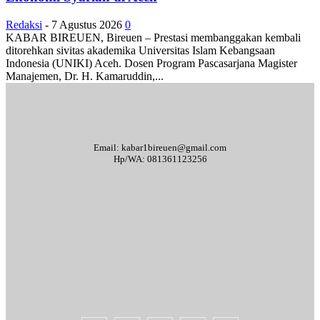
Redaksi
-
7 Agustus 2026
0
KABAR BIREUEN, Bireuen – Prestasi membanggakan kembali
ditorehkan sivitas akademika Universitas Islam Kebangsaan
Indonesia (UNIKI) Aceh. Dosen Program Pascasarjana Magister
Manajemen, Dr. H. Kamaruddin,...
Email: kabar1bireuen@gmail.com
Hp/WA: 081361123256
Tentang Kami
Redaksi
Periklanan
Karir
Indeks Berita
Kode Etik Jurnalistik
Syarat & Ketentuan
Standar Operasional Prosedur
Disclaimer
Pedoman Pemberitaan Media Siber