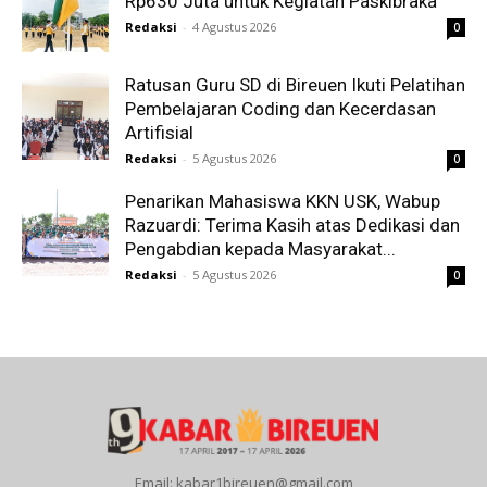
Rp630 Juta untuk Kegiatan Paskibraka
Redaksi
-
4 Agustus 2026
0
Ratusan Guru SD di Bireuen Ikuti Pelatihan
Pembelajaran Coding dan Kecerdasan
Artifisial
Redaksi
-
5 Agustus 2026
0
Penarikan Mahasiswa KKN USK, Wabup
Razuardi: Terima Kasih atas Dedikasi dan
Pengabdian kepada Masyarakat...
Redaksi
-
5 Agustus 2026
0
Email: kabar1bireuen@gmail.com