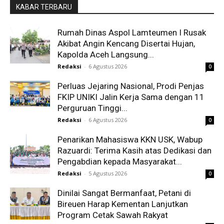
KABAR TERBARU
Rumah Dinas Aspol Lamteumen I Rusak
Akibat Angin Kencang Disertai Hujan,
Kapolda Aceh Langsung...
Redaksi
-
6 Agustus 2026
0
Perluas Jejaring Nasional, Prodi Penjas
FKIP UNIKI Jalin Kerja Sama dengan 11
Perguruan Tinggi...
Redaksi
-
6 Agustus 2026
0
Penarikan Mahasiswa KKN USK, Wabup
Razuardi: Terima Kasih atas Dedikasi dan
Pengabdian kepada Masyarakat...
Redaksi
-
5 Agustus 2026
0
Dinilai Sangat Bermanfaat, Petani di
Bireuen Harap Kementan Lanjutkan
Program Cetak Sawah Rakyat