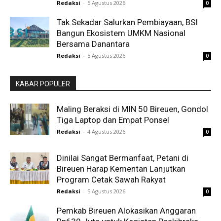
Redaksi
-
5 Agustus 2026
0
Tak Sekadar Salurkan Pembiayaan, BSI
Bangun Ekosistem UMKM Nasional
Bersama Danantara
Redaksi
-
5 Agustus 2026
0
KABAR POPULER
Maling Beraksi di MIN 50 Bireuen, Gondol
Tiga Laptop dan Empat Ponsel
Redaksi
-
4 Agustus 2026
0
Dinilai Sangat Bermanfaat, Petani di
Bireuen Harap Kementan Lanjutkan
Program Cetak Sawah Rakyat
Redaksi
-
5 Agustus 2026
0
Pemkab Bireuen Alokasikan Anggaran