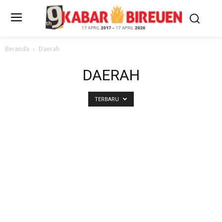
Beranda
Daerah
DAERAH
TERBARU