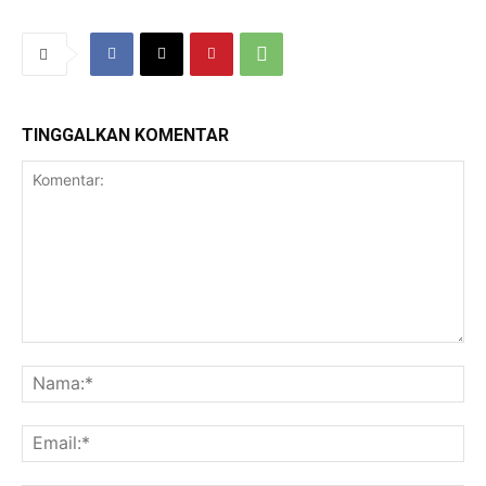
TINGGALKAN KOMENTAR
Komentar:
Na
Ema