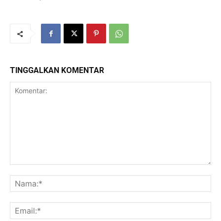
TINGGALKAN KOMENTAR
Komentar:
Na
Ema