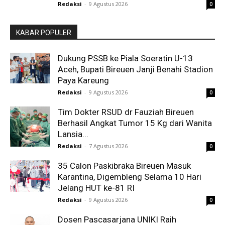
Redaksi
-
9 Agustus 2026
0
KABAR POPULER
Dukung PSSB ke Piala Soeratin U-13
Aceh, Bupati Bireuen Janji Benahi Stadion
Paya Kareung
Redaksi
-
9 Agustus 2026
0
Tim Dokter RSUD dr Fauziah Bireuen
Berhasil Angkat Tumor 15 Kg dari Wanita
Lansia...
Redaksi
-
7 Agustus 2026
0
35 Calon Paskibraka Bireuen Masuk
Karantina, Digembleng Selama 10 Hari
Jelang HUT ke-81 RI
Redaksi
-
9 Agustus 2026
0
Dosen Pascasarjana UNIKI Raih