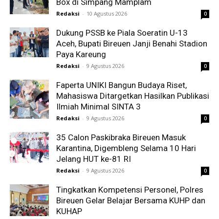
Box di Simpang Mamplam
Redaksi
-
10 Agustus 2026
0
Dukung PSSB ke Piala Soeratin U-13
Aceh, Bupati Bireuen Janji Benahi Stadion
Paya Kareung
Redaksi
-
9 Agustus 2026
0
Faperta UNIKI Bangun Budaya Riset,
Mahasiswa Ditargetkan Hasilkan Publikasi
Ilmiah Minimal SINTA 3
Redaksi
-
9 Agustus 2026
0
35 Calon Paskibraka Bireuen Masuk
Karantina, Digembleng Selama 10 Hari
Jelang HUT ke-81 RI
Redaksi
-
9 Agustus 2026
0
Tingkatkan Kompetensi Personel, Polres
Bireuen Gelar Belajar Bersama KUHP dan
KUHAP