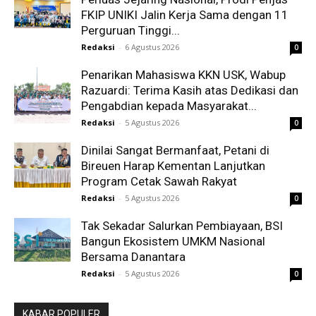
FKIP UNIKI Jalin Kerja Sama dengan 11
Perguruan Tinggi...
Redaksi
-
6 Agustus 2026
0
Penarikan Mahasiswa KKN USK, Wabup
Razuardi: Terima Kasih atas Dedikasi dan
Pengabdian kepada Masyarakat...
Redaksi
-
5 Agustus 2026
0
Dinilai Sangat Bermanfaat, Petani di
Bireuen Harap Kementan Lanjutkan
Program Cetak Sawah Rakyat
Redaksi
-
5 Agustus 2026
0
Tak Sekadar Salurkan Pembiayaan, BSI
Bangun Ekosistem UMKM Nasional
Bersama Danantara
Redaksi
-
5 Agustus 2026
0
KABAR POPULER