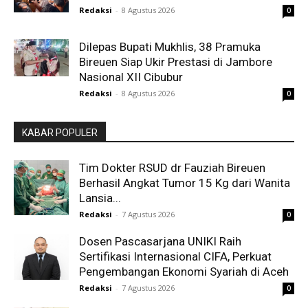
Redaksi
-
8 Agustus 2026
0
Dilepas Bupati Mukhlis, 38 Pramuka
Bireuen Siap Ukir Prestasi di Jambore
Nasional XII Cibubur
Redaksi
-
8 Agustus 2026
0
KABAR POPULER
Tim Dokter RSUD dr Fauziah Bireuen
Berhasil Angkat Tumor 15 Kg dari Wanita
Lansia...
Redaksi
-
7 Agustus 2026
0
Dosen Pascasarjana UNIKI Raih
Sertifikasi Internasional CIFA, Perkuat
Pengembangan Ekonomi Syariah di Aceh
Redaksi
-
7 Agustus 2026
0