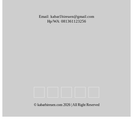
Email: kabar1bireuen@gmail.com
Hp/WA: 081361123256
Tentang Kami
Redaksi
Periklanan
Karir
Indeks Berita
Kode Etik Jurnalistik
Syarat & Ketentuan
Standar Operasional Prosedur
Disclaimer
Pedoman Pemberitaan Media Siber
© kabarbireuen.com
2026 | All Right Reserved