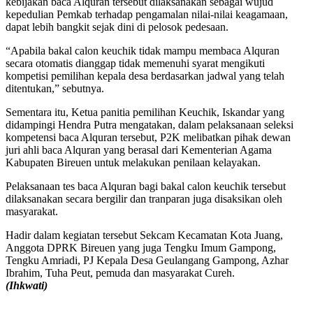
kebijakan baca Alquran tersebut dilaksanakan sebagai wujud
kepedulian Pemkab terhadap pengamalan nilai-nilai keagamaan,
dapat lebih bangkit sejak dini di pelosok pedesaan.
“Apabila bakal calon keuchik tidak mampu membaca Alquran
secara otomatis dianggap tidak memenuhi syarat mengikuti
kompetisi pemilihan kepala desa berdasarkan jadwal yang telah
ditentukan,” sebutnya.
Sementara itu, Ketua panitia pemilihan Keuchik, Iskandar yang
didampingi Hendra Putra mengatakan, dalam pelaksanaan seleksi
kompetensi baca Alquran tersebut, P2K melibatkan pihak dewan
juri ahli baca Alquran yang berasal dari Kementerian Agama
Kabupaten Bireuen untuk melakukan penilaan kelayakan.
Pelaksanaan tes baca Alquran bagi bakal calon keuchik tersebut
dilaksanakan secara bergilir dan tranparan juga disaksikan oleh
masyarakat.
Hadir dalam kegiatan tersebut Sekcam Kecamatan Kota Juang,
Anggota DPRK Bireuen yang juga Tengku Imum Gampong,
Tengku Amriadi, PJ Kepala Desa Geulangang Gampong, Azhar
Ibrahim, Tuha Peut, pemuda dan masyarakat Cureh.
(Ihkwati)