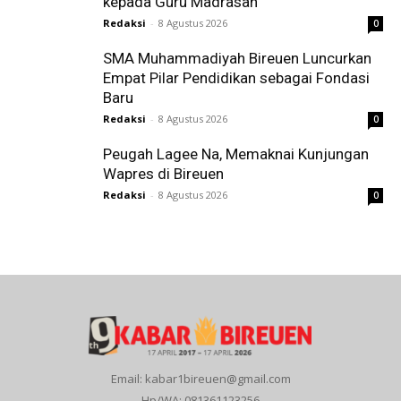
kepada Guru Madrasah
Redaksi
-
8 Agustus 2026
0
SMA Muhammadiyah Bireuen Luncurkan
Empat Pilar Pendidikan sebagai Fondasi
Baru
Redaksi
-
8 Agustus 2026
0
Peugah Lagee Na, Memaknai Kunjungan
Wapres di Bireuen
Redaksi
-
8 Agustus 2026
0
Email: kabar1bireuen@gmail.com
Hp/WA: 081361123256