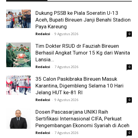
Dukung PSSB ke Piala Soeratin U-13
Aceh, Bupati Bireuen Janji Benahi Stadion
Paya Kareung
Redaksi
-
9 Agustus 2026
0
Tim Dokter RSUD dr Fauziah Bireuen
Berhasil Angkat Tumor 15 Kg dari Wanita
Lansia...
Redaksi
-
7 Agustus 2026
0
35 Calon Paskibraka Bireuen Masuk
Karantina, Digembleng Selama 10 Hari
Jelang HUT ke-81 RI
Redaksi
-
9 Agustus 2026
0
Dosen Pascasarjana UNIKI Raih
Sertifikasi Internasional CIFA, Perkuat
Pengembangan Ekonomi Syariah di Aceh
Redaksi
-
7 Agustus 2026
0