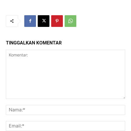
TINGGALKAN KOMENTAR
Komentar:
Na
Ema