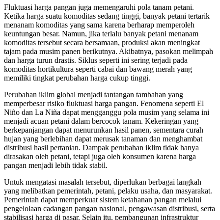
Fluktuasi harga pangan juga memengaruhi pola tanam petani.
Ketika harga suatu komoditas sedang tinggi, banyak petani tertarik
menanam komoditas yang sama karena berharap memperoleh
keuntungan besar. Namun, jika terlalu banyak petani menanam
komoditas tersebut secara bersamaan, produksi akan meningkat
tajam pada musim panen berikutnya. Akibatnya, pasokan melimpah
dan harga turun drastis. Siklus seperti ini sering terjadi pada
komoditas hortikultura seperti cabai dan bawang merah yang
memiliki tingkat perubahan harga cukup tinggi.
Perubahan iklim global menjadi tantangan tambahan yang
memperbesar risiko fluktuasi harga pangan. Fenomena seperti El
Niño dan La Niña dapat mengganggu pola musim yang selama ini
menjadi acuan petani dalam bercocok tanam. Kekeringan yang
berkepanjangan dapat menurunkan hasil panen, sementara curah
hujan yang berlebihan dapat merusak tanaman dan menghambat
distribusi hasil pertanian. Dampak perubahan iklim tidak hanya
dirasakan oleh petani, tetapi juga oleh konsumen karena harga
pangan menjadi lebih tidak stabil.
Untuk mengatasi masalah tersebut, diperlukan berbagai langkah
yang melibatkan pemerintah, petani, pelaku usaha, dan masyarakat.
Pemerintah dapat memperkuat sistem ketahanan pangan melalui
pengelolaan cadangan pangan nasional, pengawasan distribusi, serta
stabilisasi harga di pasar. Selain itu, pembangunan infrastruktur