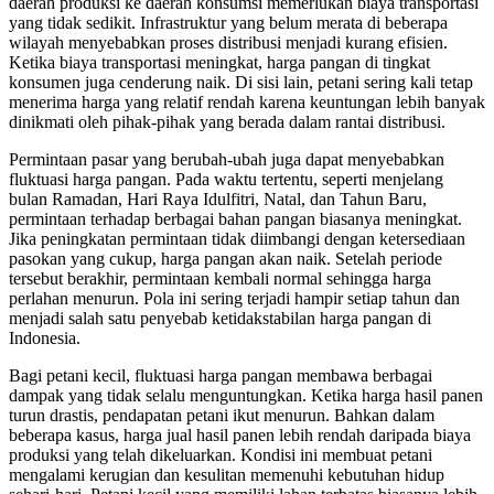
daerah produksi ke daerah konsumsi memerlukan biaya transportasi
yang tidak sedikit. Infrastruktur yang belum merata di beberapa
wilayah menyebabkan proses distribusi menjadi kurang efisien.
Ketika biaya transportasi meningkat, harga pangan di tingkat
konsumen juga cenderung naik. Di sisi lain, petani sering kali tetap
menerima harga yang relatif rendah karena keuntungan lebih banyak
dinikmati oleh pihak-pihak yang berada dalam rantai distribusi.
Permintaan pasar yang berubah-ubah juga dapat menyebabkan
fluktuasi harga pangan. Pada waktu tertentu, seperti menjelang
bulan Ramadan, Hari Raya Idulfitri, Natal, dan Tahun Baru,
permintaan terhadap berbagai bahan pangan biasanya meningkat.
Jika peningkatan permintaan tidak diimbangi dengan ketersediaan
pasokan yang cukup, harga pangan akan naik. Setelah periode
tersebut berakhir, permintaan kembali normal sehingga harga
perlahan menurun. Pola ini sering terjadi hampir setiap tahun dan
menjadi salah satu penyebab ketidakstabilan harga pangan di
Indonesia.
Bagi petani kecil, fluktuasi harga pangan membawa berbagai
dampak yang tidak selalu menguntungkan. Ketika harga hasil panen
turun drastis, pendapatan petani ikut menurun. Bahkan dalam
beberapa kasus, harga jual hasil panen lebih rendah daripada biaya
produksi yang telah dikeluarkan. Kondisi ini membuat petani
mengalami kerugian dan kesulitan memenuhi kebutuhan hidup