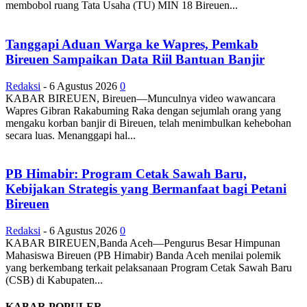
membobol ruang Tata Usaha (TU) MIN 18 Bireuen...
Tanggapi Aduan Warga ke Wapres, Pemkab
Bireuen Sampaikan Data Riil Bantuan Banjir
Redaksi
-
6 Agustus 2026
0
KABAR BIREUEN, Bireuen—Munculnya video wawancara
Wapres Gibran Rakabuming Raka dengan sejumlah orang yang
mengaku korban banjir di Bireuen, telah menimbulkan kehebohan
secara luas. Menanggapi hal...
PB Himabir: Program Cetak Sawah Baru,
Kebijakan Strategis yang Bermanfaat bagi Petani
Bireuen
Redaksi
-
6 Agustus 2026
0
KABAR BIREUEN,Banda Aceh—Pengurus Besar Himpunan
Mahasiswa Bireuen (PB Himabir) Banda Aceh menilai polemik
yang berkembang terkait pelaksanaan Program Cetak Sawah Baru
(CSB) di Kabupaten...
KABAR POPULER