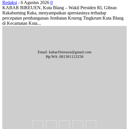
Redaksi
-
6 Agustus 2026
0
KABAR BIREUEN, Kuta Blang – Wakil Presiden RI, Gibran
Rakabuming Raka, menyampaikan apresiasinya terhadap
percepatan pembangunan Jembatan Krueng Tingkeum Kuta Blang
di Kecamatan Kuta...
Email: kabar1bireuen@gmail.com
Hp/WA: 081361123256
Tentang Kami
Redaksi
Periklanan
Karir
Indeks Berita
Kode Etik Jurnalistik
Syarat & Ketentuan
Standar Operasional Prosedur
Disclaimer
Pedoman Pemberitaan Media Siber