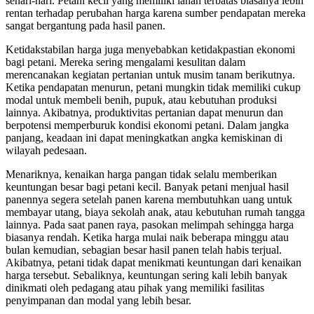
sehari-hari. Petani kecil yang memiliki lahan terbatas biasanya lebih
rentan terhadap perubahan harga karena sumber pendapatan mereka
sangat bergantung pada hasil panen.
Ketidakstabilan harga juga menyebabkan ketidakpastian ekonomi
bagi petani. Mereka sering mengalami kesulitan dalam
merencanakan kegiatan pertanian untuk musim tanam berikutnya.
Ketika pendapatan menurun, petani mungkin tidak memiliki cukup
modal untuk membeli benih, pupuk, atau kebutuhan produksi
lainnya. Akibatnya, produktivitas pertanian dapat menurun dan
berpotensi memperburuk kondisi ekonomi petani. Dalam jangka
panjang, keadaan ini dapat meningkatkan angka kemiskinan di
wilayah pedesaan.
Menariknya, kenaikan harga pangan tidak selalu memberikan
keuntungan besar bagi petani kecil. Banyak petani menjual hasil
panennya segera setelah panen karena membutuhkan uang untuk
membayar utang, biaya sekolah anak, atau kebutuhan rumah tangga
lainnya. Pada saat panen raya, pasokan melimpah sehingga harga
biasanya rendah. Ketika harga mulai naik beberapa minggu atau
bulan kemudian, sebagian besar hasil panen telah habis terjual.
Akibatnya, petani tidak dapat menikmati keuntungan dari kenaikan
harga tersebut. Sebaliknya, keuntungan sering kali lebih banyak
dinikmati oleh pedagang atau pihak yang memiliki fasilitas
penyimpanan dan modal yang lebih besar.