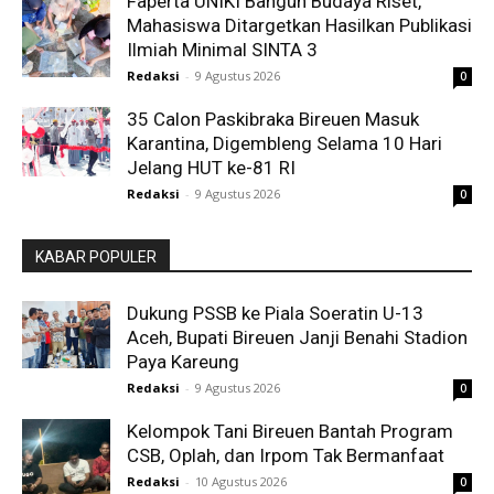
Faperta UNIKI Bangun Budaya Riset,
Mahasiswa Ditargetkan Hasilkan Publikasi
Ilmiah Minimal SINTA 3
Redaksi
-
9 Agustus 2026
0
35 Calon Paskibraka Bireuen Masuk
Karantina, Digembleng Selama 10 Hari
Jelang HUT ke-81 RI
Redaksi
-
9 Agustus 2026
0
KABAR POPULER
Dukung PSSB ke Piala Soeratin U-13
Aceh, Bupati Bireuen Janji Benahi Stadion
Paya Kareung
Redaksi
-
9 Agustus 2026
0
Kelompok Tani Bireuen Bantah Program
CSB, Oplah, dan Irpom Tak Bermanfaat
Redaksi
-
10 Agustus 2026
0