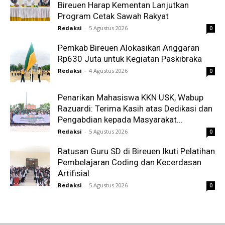
Bireuen Harap Kementan Lanjutkan
Program Cetak Sawah Rakyat
Redaksi
-
5 Agustus 2026
0
Pemkab Bireuen Alokasikan Anggaran
Rp630 Juta untuk Kegiatan Paskibraka
Redaksi
-
4 Agustus 2026
0
Penarikan Mahasiswa KKN USK, Wabup
Razuardi: Terima Kasih atas Dedikasi dan
Pengabdian kepada Masyarakat...
Redaksi
-
5 Agustus 2026
0
Ratusan Guru SD di Bireuen Ikuti Pelatihan
Pembelajaran Coding dan Kecerdasan
Artifisial
Redaksi
-
5 Agustus 2026
0