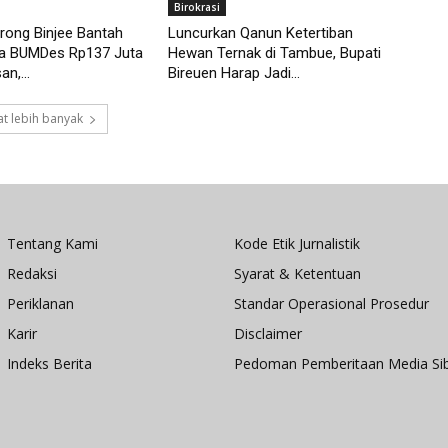
Birokrasi
rong Binjee Bantah
Luncurkan Qanun Ketertiban
a BUMDes Rp137 Juta
Hewan Ternak di Tambue, Bupati
n,...
Bireuen Harap Jadi...
t lebih banyak
Tentang Kami
Kode Etik Jurnalistik
Redaksi
Syarat & Ketentuan
Periklanan
Standar Operasional Prosedur
Karir
Disclaimer
Indeks Berita
Pedoman Pemberitaan Media Si