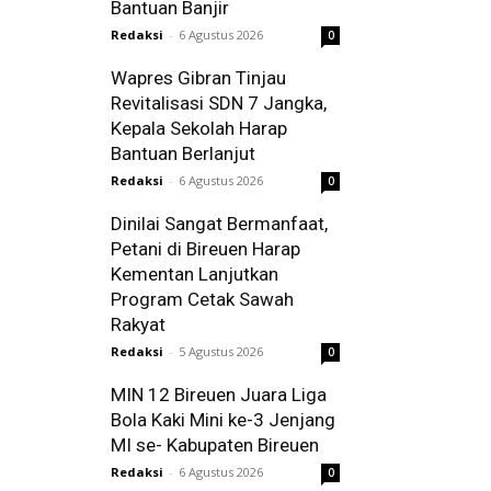
Bantuan Banjir
Redaksi
-
6 Agustus 2026
0
Wapres Gibran Tinjau
Revitalisasi SDN 7 Jangka,
Kepala Sekolah Harap
Bantuan Berlanjut
Redaksi
-
6 Agustus 2026
0
Dinilai Sangat Bermanfaat,
Petani di Bireuen Harap
Kementan Lanjutkan
Program Cetak Sawah
Rakyat
Redaksi
-
5 Agustus 2026
0
MIN 12 Bireuen Juara Liga
Bola Kaki Mini ke-3 Jenjang
MI se- Kabupaten Bireuen
Redaksi
-
6 Agustus 2026
0