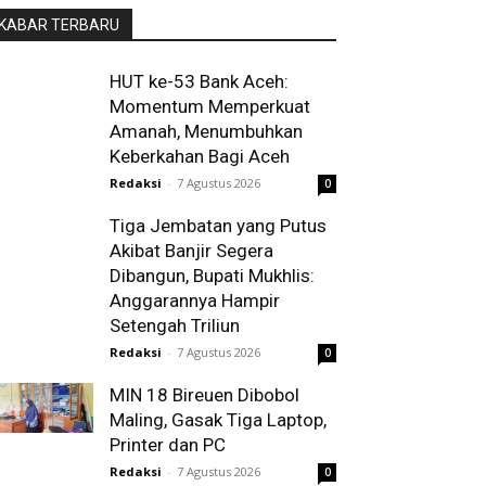
KABAR TERBARU
HUT ke-53 Bank Aceh:
Momentum Memperkuat
Amanah, Menumbuhkan
Keberkahan Bagi Aceh
Redaksi
-
7 Agustus 2026
0
Tiga Jembatan yang Putus
Akibat Banjir Segera
Dibangun, Bupati Mukhlis:
Anggarannya Hampir
Setengah Triliun
Redaksi
-
7 Agustus 2026
0
MIN 18 Bireuen Dibobol
Maling, Gasak Tiga Laptop,
Printer dan PC
Redaksi
-
7 Agustus 2026
0