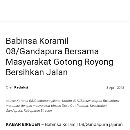
Sosial
Babinsa Koramil
08/Gandapura Bersama
Masyarakat Gotong Royong
Bersihkan Jalan
Oleh
Redaksi
3 April 2018
abinsa Koramil 08/Gandapura jajaran Kodim 0111/Bireuen Kopda Rusiantoro
membaur dengan masyarakat binaan Desa Cot Rambat, Kecamatan
Gandapura, Kabupaten Bireuen
KABAR BIREUEN
– Babinsa Koramil 08/Gandapura jajaran