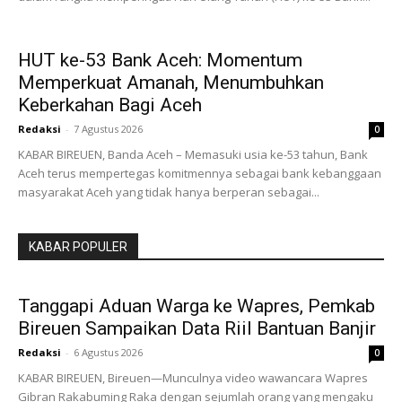
HUT ke-53 Bank Aceh: Momentum
Memperkuat Amanah, Menumbuhkan
Keberkahan Bagi Aceh
Redaksi
-
7 Agustus 2026
0
KABAR BIREUEN, Banda Aceh – Memasuki usia ke-53 tahun, Bank
Aceh terus mempertegas komitmennya sebagai bank kebanggaan
masyarakat Aceh yang tidak hanya berperan sebagai...
KABAR POPULER
Tanggapi Aduan Warga ke Wapres, Pemkab
Bireuen Sampaikan Data Riil Bantuan Banjir
Redaksi
-
6 Agustus 2026
0
KABAR BIREUEN, Bireuen—Munculnya video wawancara Wapres
Gibran Rakabuming Raka dengan sejumlah orang yang mengaku