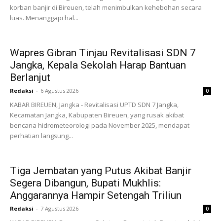
korban banjir di Bireuen, telah menimbulkan kehebohan secara
luas. Menanggapi hal...
Wapres Gibran Tinjau Revitalisasi SDN 7
Jangka, Kepala Sekolah Harap Bantuan
Berlanjut
Redaksi
-
6 Agustus 2026
0
KABAR BIREUEN, Jangka - Revitalisasi UPTD SDN 7 Jangka,
Kecamatan Jangka, Kabupaten Bireuen, yang rusak akibat
bencana hidrometeorologi pada November 2025, mendapat
perhatian langsung...
Tiga Jembatan yang Putus Akibat Banjir
Segera Dibangun, Bupati Mukhlis:
Anggarannya Hampir Setengah Triliun
Redaksi
-
7 Agustus 2026
0