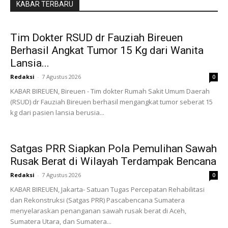
KABAR TERBARU
Tim Dokter RSUD dr Fauziah Bireuen
Berhasil Angkat Tumor 15 Kg dari Wanita
Lansia...
Redaksi
-
7 Agustus 2026
0
KABAR BIREUEN, Bireuen - Tim dokter Rumah Sakit Umum Daerah
(RSUD) dr Fauziah Bireuen berhasil mengangkat tumor seberat 15
kg dari pasien lansia berusia...
Satgas PRR Siapkan Pola Pemulihan Sawah
Rusak Berat di Wilayah Terdampak Bencana
Redaksi
-
7 Agustus 2026
0
KABAR BIREUEN, Jakarta- Satuan Tugas Percepatan Rehabilitasi
dan Rekonstruksi (Satgas PRR) Pascabencana Sumatera
menyelaraskan penanganan sawah rusak berat di Aceh,
Sumatera Utara, dan Sumatera...