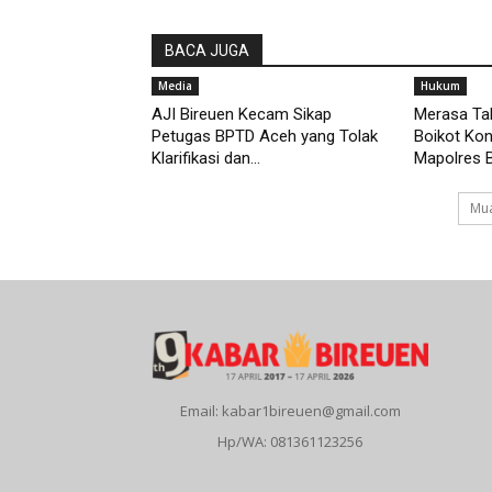
BACA JUGA
Media
Hukum
AJI Bireuen Kecam Sikap
Merasa Tak
Petugas BPTD Aceh yang Tolak
Boikot Kon
Klarifikasi dan...
Mapolres 
Mua
Email: kabar1bireuen@gmail.com
Hp/WA: 081361123256