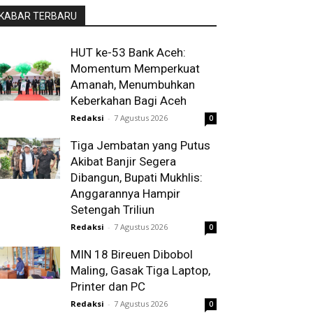
KABAR TERBARU
HUT ke-53 Bank Aceh:
Momentum Memperkuat
Amanah, Menumbuhkan
Keberkahan Bagi Aceh
Redaksi
-
7 Agustus 2026
0
Tiga Jembatan yang Putus
Akibat Banjir Segera
Dibangun, Bupati Mukhlis:
Anggarannya Hampir
Setengah Triliun
Redaksi
-
7 Agustus 2026
0
MIN 18 Bireuen Dibobol
Maling, Gasak Tiga Laptop,
Printer dan PC
Redaksi
-
7 Agustus 2026
0