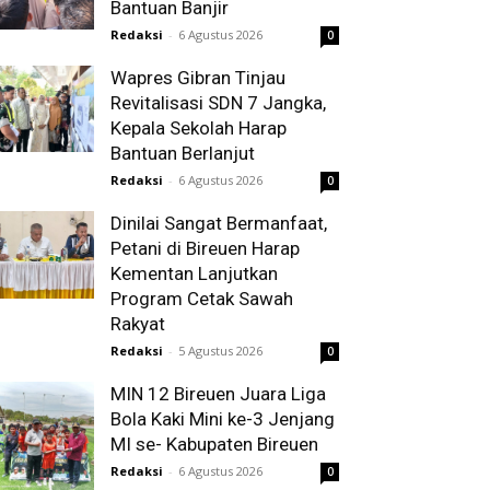
Bantuan Banjir
Redaksi
-
6 Agustus 2026
0
Wapres Gibran Tinjau
Revitalisasi SDN 7 Jangka,
Kepala Sekolah Harap
Bantuan Berlanjut
Redaksi
-
6 Agustus 2026
0
Dinilai Sangat Bermanfaat,
Petani di Bireuen Harap
Kementan Lanjutkan
Program Cetak Sawah
Rakyat
Redaksi
-
5 Agustus 2026
0
MIN 12 Bireuen Juara Liga
Bola Kaki Mini ke-3 Jenjang
MI se- Kabupaten Bireuen
Redaksi
-
6 Agustus 2026
0