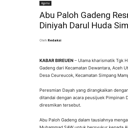
Agama
Abu Paloh Gadeng Res
Diniyah Darul Huda S
Oleh
Redaksi
KABAR BIREUEN
– Ulama kharismatik Tgk H
Gadeng dari Kecamatan Dewantara, Aceh Ut
Desa Ceureucok, Kecamatan Simpang Mampl
Peresmian Dayah yang dirangkaikan dengan
ditandai dengan acara peusijuek Pimpinan
diresmikan tersebut.
Abu Paloh Gadeng dalam tausiahnya mengata
Muhammad SAW untuk bersyukur kepada Alla