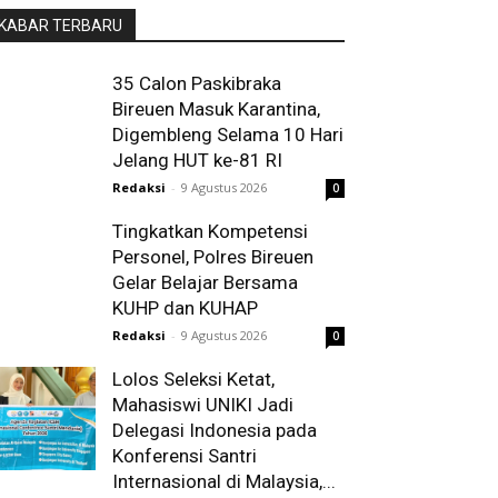
KABAR TERBARU
35 Calon Paskibraka
Bireuen Masuk Karantina,
Digembleng Selama 10 Hari
Jelang HUT ke-81 RI
Redaksi
-
9 Agustus 2026
0
Tingkatkan Kompetensi
Personel, Polres Bireuen
Gelar Belajar Bersama
KUHP dan KUHAP
Redaksi
-
9 Agustus 2026
0
Lolos Seleksi Ketat,
Mahasiswi UNIKI Jadi
Delegasi Indonesia pada
Konferensi Santri
Internasional di Malaysia,...