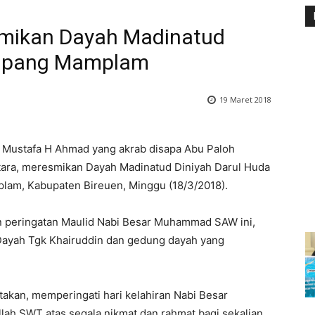
mikan Dayah Madinatud
impang Mamplam
19 Maret 2018
 Mustafa H Ahmad yang akrab disapa Abu Paloh
ara, meresmikan Dayah Madinatud Diniyah Darul Huda
am, Kabupaten Bireuen, Minggu (18/3/2018).
 peringatan Maulid Nabi Besar Muhammad SAW ini,
 Dayah Tgk Khairuddin dan gedung dayah yang
kan, memperingati hari kelahiran Nabi Besar
h SWT atas segala nikmat dan rahmat bagi sekalian