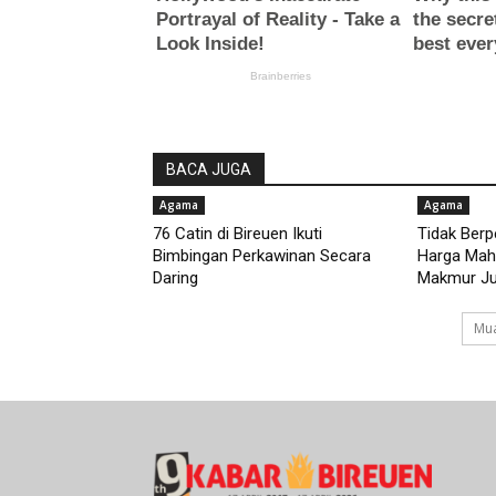
BACA JUGA
Agama
Agama
76 Catin di Bireuen Ikuti
Tidak Ber
Bimbingan Perkawinan Secara
Harga Maha
Daring
Makmur Jus
Mua