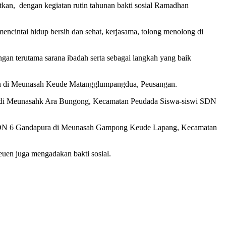
kan, dengan kegiatan rutin tahunan bakti sosial Ramadhan
encintai hidup bersih dan sehat, kerjasama, tolong menolong di
an terutama sarana ibadah serta sebagai langkah yang baik
an di Meunasah Keude Matangglumpangdua, Peusangan.
a di Meunasahk Ara Bungong, Kecamatan Peudada Siswa-siswi SDN
n. SDN 6 Gandapura di Meunasah Gampong Keude Lapang, Kecamatan
en juga mengadakan bakti sosial.