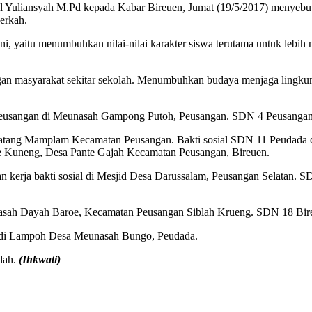
l Yuliansyah M.Pd kepada Kabar Bireuen, Jumat (19/5/2017) menyebut
erkah.
, yaitu menumbuhkan nilai-nilai karakter siswa terutama untuk lebih m
ngan masyarakat sekitar sekolah. Menumbuhkan budaya menjaga lingkung
12 Peusangan di Meunasah Gampong Putoh, Peusangan. SDN 4 Peusang
 Matang Mamplam Kecamatan Peusangan. Bakti sosial SDN 11 Peudad
ee Kuneng, Desa Pante Gajah Kecamatan Peusangan, Bireuen.
n kerja bakti sosial di Mesjid Desa Darussalam, Peusangan Selata
asah Dayah Baroe, Kecamatan Peusangan Siblah Krueng. SDN 18 Bireu
.di Lampoh Desa Meunasah Bungo, Peudada.
dah.
(Ihkwati)