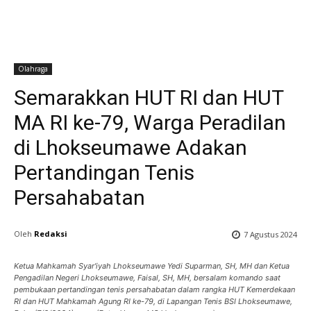
Olahraga
Semarakkan HUT RI dan HUT
MA RI ke-79, Warga Peradilan
di Lhokseumawe Adakan
Pertandingan Tenis
Persahabatan
Oleh
Redaksi
7 Agustus 2024
Ketua Mahkamah Syar'iyah Lhokseumawe Yedi Suparman, SH, MH dan Ketua
Pengadilan Negeri Lhokseumawe, Faisal, SH, MH, bersalam komando saat
pembukaan pertandingan tenis persahabatan dalam rangka HUT Kemerdekaan
RI dan HUT Mahkamah Agung RI ke-79, di Lapangan Tenis BSI Lhokseumawe,