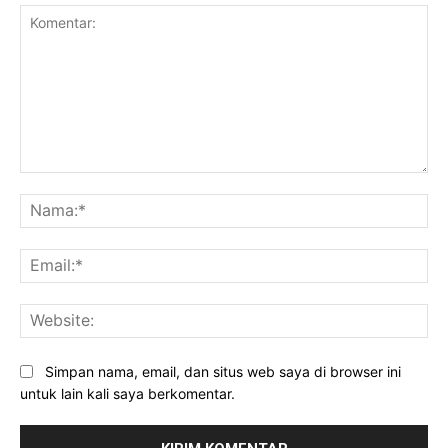
Komentar:
Na
Ema
Web
Simpan nama, email, dan situs web saya di browser ini
untuk lain kali saya berkomentar.