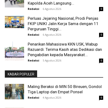
Kapolda Aceh Langsung...
Redaksi
-
6 Agustus 2026
0
Perluas Jejaring Nasional, Prodi Penjas
FKIP UNIKI Jalin Kerja Sama dengan 11
Perguruan Tinggi...
Redaksi
-
6 Agustus 2026
0
Penarikan Mahasiswa KKN USK, Wabup
Razuardi: Terima Kasih atas Dedikasi dan
Pengabdian kepada Masyarakat...
Redaksi
-
5 Agustus 2026
0
KABAR POPULER
Maling Beraksi di MIN 50 Bireuen, Gondol
Tiga Laptop dan Empat Ponsel
Redaksi
-
4 Agustus 2026
0