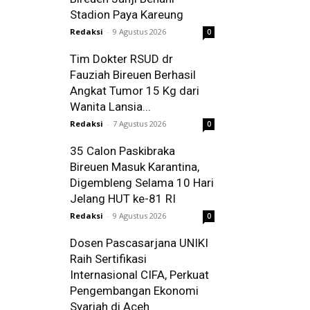
Stadion Paya Kareung
Redaksi
-
9 Agustus 2026
0
Tim Dokter RSUD dr
Fauziah Bireuen Berhasil
Angkat Tumor 15 Kg dari
Wanita Lansia...
Redaksi
-
7 Agustus 2026
0
35 Calon Paskibraka
Bireuen Masuk Karantina,
Digembleng Selama 10 Hari
Jelang HUT ke-81 RI
Redaksi
-
9 Agustus 2026
0
Dosen Pascasarjana UNIKI
Raih Sertifikasi
Internasional CIFA, Perkuat
Pengembangan Ekonomi
Syariah di Aceh