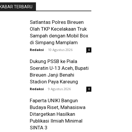
KABAR TERBARU
Satlantas Polres Bireuen
Olah TKP Kecelakaan Truk
Sampah dengan Mobil Box
di Simpang Mamplam
Redaksi
-
10 Agustus 2026
0
Dukung PSSB ke Piala
Soeratin U-13 Aceh, Bupati
Bireuen Janji Benahi
Stadion Paya Kareung
Redaksi
-
9 Agustus 2026
0
Faperta UNIKI Bangun
Budaya Riset, Mahasiswa
Ditargetkan Hasilkan
Publikasi Ilmiah Minimal
SINTA 3