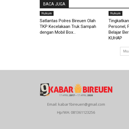
BACA JUGA
Hukum
Hukum
Satlantas Polres Bireuen Olah
Tingkatka
TKP Kecelakaan Truk Sampah
Personel, 
dengan Mobil Box...
Belajar B
KUHAP
Mua
Email: kabar1bireuen@gmail.com
Hp/WA: 081361123256