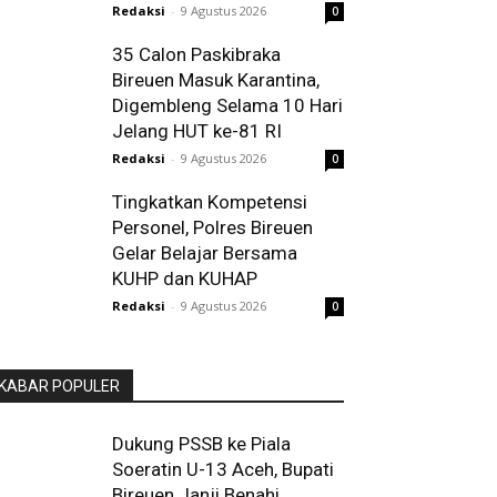
Redaksi
-
9 Agustus 2026
0
35 Calon Paskibraka
Bireuen Masuk Karantina,
Digembleng Selama 10 Hari
Jelang HUT ke-81 RI
Redaksi
-
9 Agustus 2026
0
Tingkatkan Kompetensi
Personel, Polres Bireuen
Gelar Belajar Bersama
KUHP dan KUHAP
Redaksi
-
9 Agustus 2026
0
KABAR POPULER
Dukung PSSB ke Piala
Soeratin U-13 Aceh, Bupati
Bireuen Janji Benahi