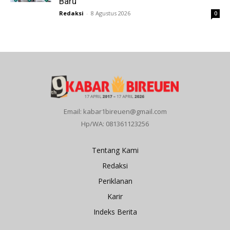
Baru
Redaksi
-
8 Agustus 2026
0
Email: kabar1bireuen@gmail.com
Hp/WA: 081361123256
Tentang Kami
Redaksi
Periklanan
Karir
Indeks Berita