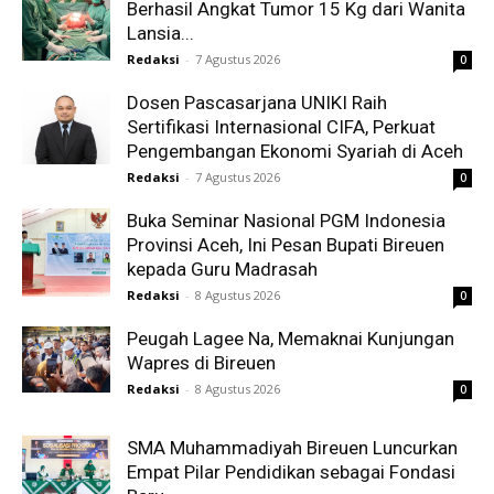
Berhasil Angkat Tumor 15 Kg dari Wanita
Lansia...
Redaksi
-
7 Agustus 2026
0
Dosen Pascasarjana UNIKI Raih
Sertifikasi Internasional CIFA, Perkuat
Pengembangan Ekonomi Syariah di Aceh
Redaksi
-
7 Agustus 2026
0
Buka Seminar Nasional PGM Indonesia
Provinsi Aceh, Ini Pesan Bupati Bireuen
kepada Guru Madrasah
Redaksi
-
8 Agustus 2026
0
Peugah Lagee Na, Memaknai Kunjungan
Wapres di Bireuen
Redaksi
-
8 Agustus 2026
0
SMA Muhammadiyah Bireuen Luncurkan
Empat Pilar Pendidikan sebagai Fondasi