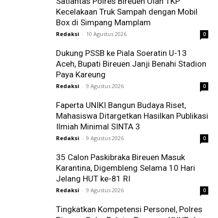
Satlantas Polres Bireuen Olah TKP
Kecelakaan Truk Sampah dengan Mobil
Box di Simpang Mamplam
Redaksi
-
10 Agustus 2026
0
Dukung PSSB ke Piala Soeratin U-13
Aceh, Bupati Bireuen Janji Benahi Stadion
Paya Kareung
Redaksi
-
9 Agustus 2026
0
Faperta UNIKI Bangun Budaya Riset,
Mahasiswa Ditargetkan Hasilkan Publikasi
Ilmiah Minimal SINTA 3
Redaksi
-
9 Agustus 2026
0
35 Calon Paskibraka Bireuen Masuk
Karantina, Digembleng Selama 10 Hari
Jelang HUT ke-81 RI
Redaksi
-
9 Agustus 2026
0
Tingkatkan Kompetensi Personel, Polres