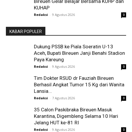
Bireuen Gelar Belajar Bersama KUHP dan
KUHAP
Redaksi
-
9 Agustus 2026
0
KABAR POPULER
Dukung PSSB ke Piala Soeratin U-13
Aceh, Bupati Bireuen Janji Benahi Stadion
Paya Kareung
Redaksi
-
9 Agustus 2026
0
Tim Dokter RSUD dr Fauziah Bireuen
Berhasil Angkat Tumor 15 Kg dari Wanita
Lansia...
Redaksi
-
7 Agustus 2026
0
35 Calon Paskibraka Bireuen Masuk
Karantina, Digembleng Selama 10 Hari
Jelang HUT ke-81 RI
Redaksi
-
9 Agustus 2026
0