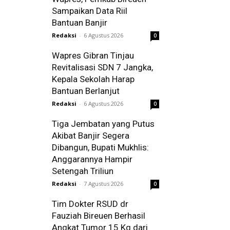
Sampaikan Data Riil
Bantuan Banjir
Redaksi
-
6 Agustus 2026
0
Wapres Gibran Tinjau
Revitalisasi SDN 7 Jangka,
Kepala Sekolah Harap
Bantuan Berlanjut
Redaksi
-
6 Agustus 2026
0
Tiga Jembatan yang Putus
Akibat Banjir Segera
Dibangun, Bupati Mukhlis:
Anggarannya Hampir
Setengah Triliun
Redaksi
-
7 Agustus 2026
0
Tim Dokter RSUD dr
Fauziah Bireuen Berhasil
Angkat Tumor 15 Kg dari