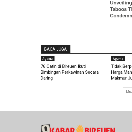
BACA JUGA
Agama
Agama
76 Catin di Bireuen Ikuti
Tidak Ber
Bimbingan Perkawinan Secara
Harga Maha
Daring
Makmur Jus
Mua