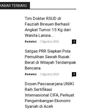
KABAR TERBARU
Tim Dokter RSUD dr
Fauziah Bireuen Berhasil
Angkat Tumor 15 Kg dari
Wanita Lansia...
Redaksi
-
7 Agustus 2026
0
Satgas PRR Siapkan Pola
Pemulihan Sawah Rusak
Berat di Wilayah Terdampak
Bencana
Redaksi
-
7 Agustus 2026
0
Dosen Pascasarjana UNIKI
Raih Sertifikasi
Internasional CIFA, Perkuat
Pengembangan Ekonomi
Syariah di Aceh