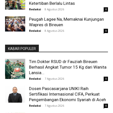
Ketertiban Berlalu Lintas
Redaksi
-
8 Agustus 2026
0
Peugah Lagee Na, Memaknai Kunjungan
Wapres di Bireuen
Redaksi
-
8 Agustus 2026
0
KABAR POPULER
Tim Dokter RSUD dr Fauziah Bireuen
Berhasil Angkat Tumor 15 Kg dari Wanita
Lansia...
Redaksi
-
7 Agustus 2026
0
Dosen Pascasarjana UNIKI Raih
Sertifikasi Internasional CIFA, Perkuat
Pengembangan Ekonomi Syariah di Aceh
Redaksi
-
7 Agustus 2026
0