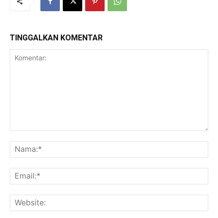
TINGGALKAN KOMENTAR
Komentar:
Na
Ema
Web