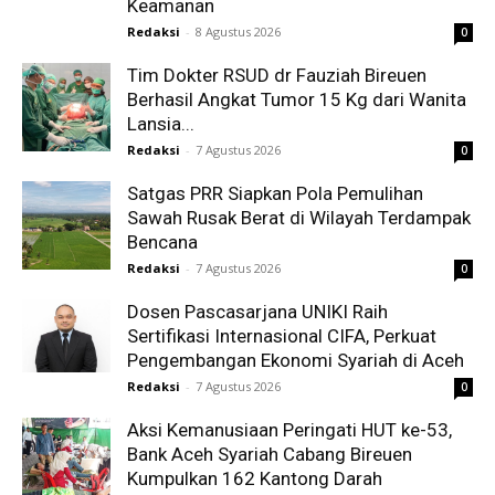
Keamanan
Redaksi
-
8 Agustus 2026
0
Tim Dokter RSUD dr Fauziah Bireuen
Berhasil Angkat Tumor 15 Kg dari Wanita
Lansia...
Redaksi
-
7 Agustus 2026
0
Satgas PRR Siapkan Pola Pemulihan
Sawah Rusak Berat di Wilayah Terdampak
Bencana
Redaksi
-
7 Agustus 2026
0
Dosen Pascasarjana UNIKI Raih
Sertifikasi Internasional CIFA, Perkuat
Pengembangan Ekonomi Syariah di Aceh
Redaksi
-
7 Agustus 2026
0
Aksi Kemanusiaan Peringati HUT ke-53,
Bank Aceh Syariah Cabang Bireuen
Kumpulkan 162 Kantong Darah