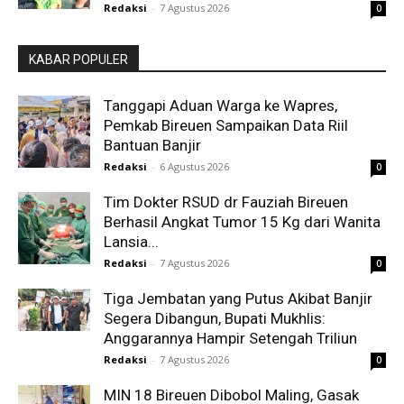
Redaksi
-
7 Agustus 2026
0
KABAR POPULER
Tanggapi Aduan Warga ke Wapres,
Pemkab Bireuen Sampaikan Data Riil
Bantuan Banjir
Redaksi
-
6 Agustus 2026
0
Tim Dokter RSUD dr Fauziah Bireuen
Berhasil Angkat Tumor 15 Kg dari Wanita
Lansia...
Redaksi
-
7 Agustus 2026
0
Tiga Jembatan yang Putus Akibat Banjir
Segera Dibangun, Bupati Mukhlis:
Anggarannya Hampir Setengah Triliun
Redaksi
-
7 Agustus 2026
0
MIN 18 Bireuen Dibobol Maling, Gasak