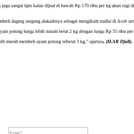
juga sangat tipis kalau dijual di bawah Rp 170 ribu per kg akan rugi
beli daging megang alakadrnya sebagai mengikuiti tradisi di Aceh se
m potong harga lebih murah berat 2 kg dengan harga Rp 55 ribu per 
bih murah membeli ayam potong seberat 3 kg,” ujarnya
. (H.AR Djuli).
:
Email:*