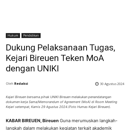
Hukum
Pendidikan
Dukung Pelaksanaan Tugas,
Kejari Bireuen Teken MoA
dengan UNIKI
Oleh
Redaksi
30 Agustus 2024
Kajari Bireuen bersama pihak UNIKI Bireuen melakukan penandatangan
dokumen kerja Sama/Memorandum of Agreement (MoA) di Room Meeting
Kejari setempat, Kamis 29 Agustus 2024.(Foto Humas Kejari Bireuen).
KABAR BIREUEN, Bireuen
Guna merumuskan langkah-
langkah dalam melakukan kegiatan terkait akademik