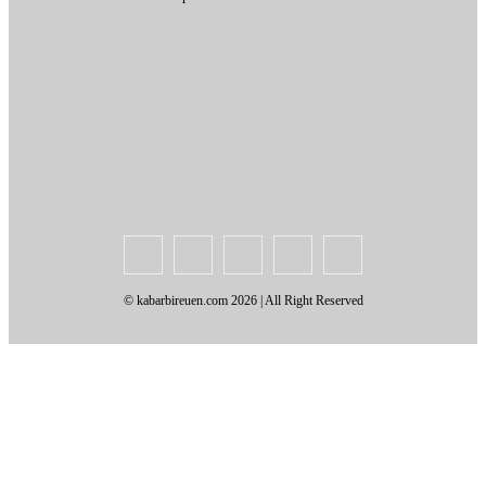
Tentang Kami
Redaksi
Periklanan
Karir
Indeks Berita
Kode Etik Jurnalistik
Syarat & Ketentuan
Standar Operasional Prosedur
Disclaimer
Pedoman Pemberitaan Media Siber
© kabarbireuen.com
2026 | All Right Reserved