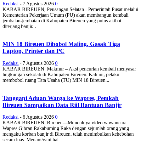
Redaksi
-
7 Agustus 2026
0
KABAR BIREUEN, Peusangan Selatan - Pemerintah Pusat melalui
Kementerian Pekerjaan Umum (PU) akan membangun kembali
jembatan-jembatan di Kabupaten Bireuen yang putus akibat
diterjang banjir...
MIN 18 Bireuen Dibobol Maling, Gasak Tiga
Laptop, Printer dan PC
Redaksi
-
7 Agustus 2026
0
KABAR BIREUEN, Makmur – Aksi pencurian kembali menyasar
lingkungan sekolah di Kabupaten Bireuen. Kali ini, pelaku
membobol ruang Tata Usaha (TU) MIN 18 Bireuen...
Tanggapi Aduan Warga ke Wapres, Pemkab
Bireuen Sampaikan Data Riil Bantuan Banjir
Redaksi
-
6 Agustus 2026
0
KABAR BIREUEN, Bireuen—Munculnya video wawancara
Wapres Gibran Rakabuming Raka dengan sejumlah orang yang
mengaku korban banjir di Bireuen, telah menimbulkan kehebohan
secara luas. Menanggapi hal...