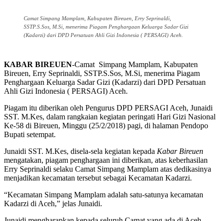
Camat Simpang Mamplam, Kabupaten Bireuen, Erry Seprinaldi,
SSTP.S.Sos, M.Si, menerima Piagam Penghargaan Keluarga Sadar Gizi
(Kadarzi) dari DPD Persatuan Ahli Gizi Indonesia ( PERSAGI) Aceh.
KABAR BIREUEN
-Camat Simpang Mamplam, Kabupaten
Bireuen, Erry Seprinaldi, SSTP.S.Sos, M.Si, menerima Piagam
Penghargaan Keluarga Sadar Gizi (Kadarzi) dari DPD Persatuan
Ahli Gizi Indonesia ( PERSAGI) Aceh.
Piagam itu diberikan oleh Pengurus DPD PERSAGI Aceh, Junaidi
SST. M.Kes, dalam rangkaian kegiatan peringati Hari Gizi Nasional
Ke-58 di Bireuen, Minggu (25/2/2018) pagi, di halaman Pendopo
Bupati setempat.
Junaidi SST. M.Kes, disela-sela kegiatan kepada
Kabar Bireuen
mengatakan, piagam penghargaan ini diberikan, atas keberhasilan
Erry Seprinaldi selaku Camat Simpang Mamplam atas dedikasinya
menjadikan kecamatan tersebut sebagai Kecamatan Kadarzi.
“Kecamatan Simpang Mamplam adalah satu-satunya kecamatan
Kadarzi di Aceh,” jelas Junaidi.
Junaidi mengharapkan kepada seluruh Camat yang ada di Aceh,