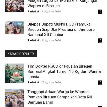
Peugah Lagee Na, Memaknai Kunjungan
Wapres di Bireuen
Redaksi
-
8 Agustus 2026
0
Dilepas Bupati Mukhlis, 38 Pramuka
Bireuen Siap Ukir Prestasi di Jambore
Nasional XII Cibubur
Redaksi
-
8 Agustus 2026
0
KABAR POPULER
Tim Dokter RSUD dr Fauziah Bireuen
Berhasil Angkat Tumor 15 Kg dari Wanita
Lansia...
Redaksi
-
7 Agustus 2026
0
Tanggapi Aduan Warga ke Wapres,
Pemkab Bireuen Sampaikan Data Riil
Bantuan Banjir