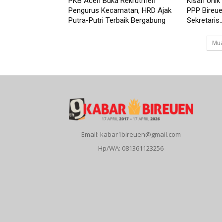
PKB Aceh Buka Rekrutmen
Kisah Unik
Pengurus Kecamatan, HRD Ajak
PPP Bireue
Putra-Putri Terbaik Bergabung
Sekretaris..
Mua
Email: kabar1bireuen@gmail.com
Hp/WA: 081361123256