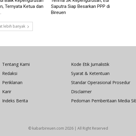
 di Balik Kepengurusan
Terima SK Kepengurusan, Edi
n, Ternyata Ketua dan
Saputra Siap Besarkan PPP di
.
Bireuen
t lebih banyak
Tentang Kami
Kode Etik Jurnalistik
Redaksi
Syarat & Ketentuan
Periklanan
Standar Operasional Prosedur
Karir
Disclaimer
Indeks Berita
Pedoman Pemberitaan Media Si
© kabarbireuen.com
2026 | All Right Reserved