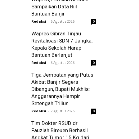
Sampaikan Data Riil
Bantuan Banjir
Redaksi
-
6 Agustus 2026
0
Wapres Gibran Tinjau
Revitalisasi SDN 7 Jangka,
Kepala Sekolah Harap
Bantuan Berlanjut
Redaksi
-
6 Agustus 2026
0
Tiga Jembatan yang Putus
Akibat Banjir Segera
Dibangun, Bupati Mukhlis:
Anggarannya Hampir
Setengah Triliun
Redaksi
-
7 Agustus 2026
0
Tim Dokter RSUD dr
Fauziah Bireuen Berhasil
Angkat Tumor 15 Kg dari