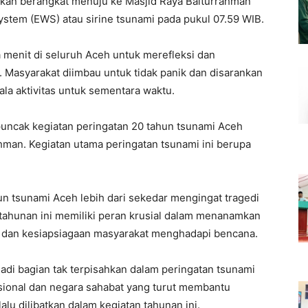
kan berangkat menuju ke Masjid Raya Baiturrahman
stem (EWS) atau sirine tsunami pada pukul 07.59 WIB.
a menit di seluruh Aceh untuk merefleksi dan
 Masyarakat diimbau untuk tidak panik dan disarankan
la aktivitas untuk sementara waktu.
puncak kegiatan peringatan 20 tahun tsunami Aceh
hman. Kegiatan utama peringatan tsunami ini berupa
hun tsunami Aceh lebih dari sekedar mengingat tragedi
tahunan ini memiliki peran krusial dalam menanamkan
si dan kesiapsiagaan masyarakat menghadapi bencana.
jadi bagian tak terpisahkan dalam peringatan tsunami
sional dan negara sahabat yang turut membantu
lu dilibatkan dalam kegiatan tahunan ini.