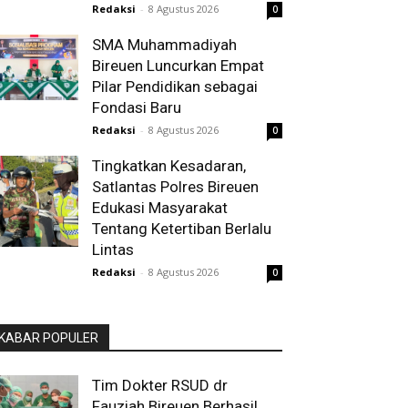
Redaksi
-
8 Agustus 2026
0
SMA Muhammadiyah
Bireuen Luncurkan Empat
Pilar Pendidikan sebagai
Fondasi Baru
Redaksi
-
8 Agustus 2026
0
Tingkatkan Kesadaran,
Satlantas Polres Bireuen
Edukasi Masyarakat
Tentang Ketertiban Berlalu
Lintas
Redaksi
-
8 Agustus 2026
0
KABAR POPULER
Tim Dokter RSUD dr
Fauziah Bireuen Berhasil