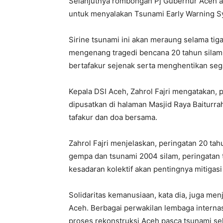
Selanjutnya rombongan Pj Gubernur Aceh a
untuk menyalakan Tsunami Early Warning Sy
Sirine tsunami ini akan meraung selama tig
mengenang tragedi bencana 20 tahun silam.
bertafakur sejenak serta menghentikan sega
Kepala DSI Aceh, Zahrol Fajri mengatakan, 
dipusatkan di halaman Masjid Raya Baiturra
tafakur dan doa bersama.
Zahrol Fajri menjelaskan, peringatan 20 ta
gempa dan tsunami 2004 silam, peringatan 
kesadaran kolektif akan pentingnya mitiga
Solidaritas kemanusiaan, kata dia, juga men
Aceh. Berbagai perwakilan lembaga interna
proses rekonstruksi Aceh pasca tsunami sela