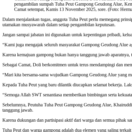
pengambilan sumpah Tuha Peut Gampong Geudong Alue, Kem
Camat setempat, Kamis 13 November 2025, sore. (Foto: Herm
Dalam menjalankan tugas, anggota Tuha Peut perlu memegang prinsip-
utamakan musyawarah dalam setiap pengambilan keputusan.
Jangan sampai jabatan ini digunakan untuk kepentingan pribadi, kelua
“Kami juga mengajak seluruh masyarakat Gampong Geudong Alue agar
Karena kemajuan gampong bukan hanya tanggung jawab aparatnya, te
Sebagai Camat, Doli berkomitmen untuk terus mendampingi dan membi
“Mari kita bersama-sama wujudkan Gampong Geudong Alue yang maju, 
Kepada Tuha Peut yang baru dilantik diucapkan selamat bekerja. Lak
“Semoga Allah SWT senantiasa memberikan bimbingan serta kekuata
Sebelumnya, Peutuha Tuha Peut Gampong Geudong Alue, Khairuddin
tanggung jawab.
Karena dukungan dan partisipasi aktif dari warga dan semua pihak 
Tuha Peut dan warga gampong adalah dua elemen yang saling terkait 