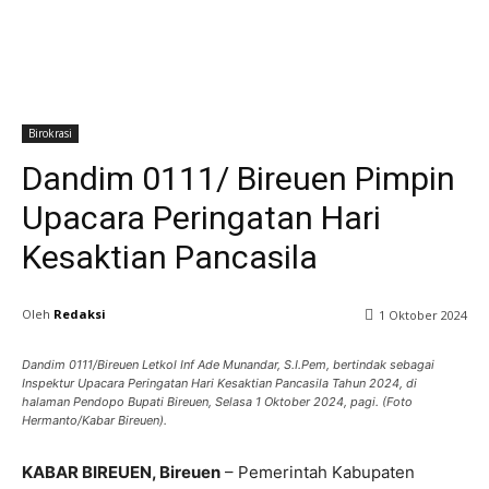
Birokrasi
Dandim 0111/ Bireuen Pimpin
Upacara Peringatan Hari
Kesaktian Pancasila
Oleh
Redaksi
1 Oktober 2024
Dandim 0111/Bireuen Letkol Inf Ade Munandar, S.I.Pem, bertindak sebagai
Inspektur Upacara Peringatan Hari Kesaktian Pancasila Tahun 2024, di
halaman Pendopo Bupati Bireuen, Selasa 1 Oktober 2024, pagi. (Foto
Hermanto/Kabar Bireuen).
KABAR BIREUEN, Bireuen
– Pemerintah Kabupaten