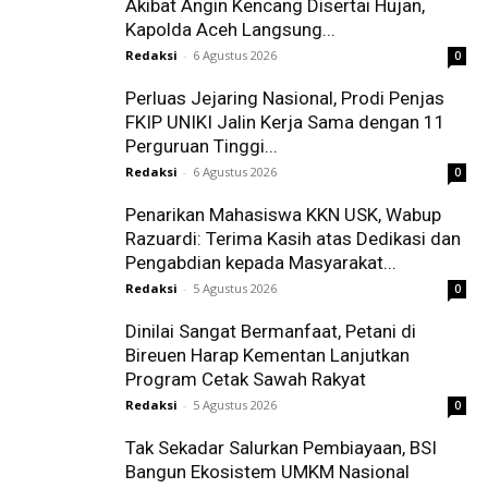
Akibat Angin Kencang Disertai Hujan,
Kapolda Aceh Langsung...
Redaksi
-
6 Agustus 2026
0
Perluas Jejaring Nasional, Prodi Penjas
FKIP UNIKI Jalin Kerja Sama dengan 11
Perguruan Tinggi...
Redaksi
-
6 Agustus 2026
0
Penarikan Mahasiswa KKN USK, Wabup
Razuardi: Terima Kasih atas Dedikasi dan
Pengabdian kepada Masyarakat...
Redaksi
-
5 Agustus 2026
0
Dinilai Sangat Bermanfaat, Petani di
Bireuen Harap Kementan Lanjutkan
Program Cetak Sawah Rakyat
Redaksi
-
5 Agustus 2026
0
Tak Sekadar Salurkan Pembiayaan, BSI
Bangun Ekosistem UMKM Nasional